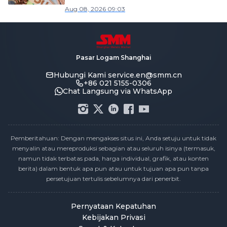
Aug 08, 2026 09:03
Pasar Logam Shanghai
Hubungi Kami
service.en@smm.cn
+86 021 5155-0306
Chat Langsung via WhatsApp
Pemberitahuan: Dengan mengakses situs ini, Anda setuju untuk tidak
menyalin atau mereproduksi sebagian atau seluruh isinya (termasuk,
namun tidak terbatas pada, harga individual, grafik, atau konten
berita) dalam bentuk apa pun atau untuk tujuan apa pun tanpa
persetujuan tertulis sebelumnya dari penerbit.
Pernyataan Kepatuhan
Kebijakan Privasi