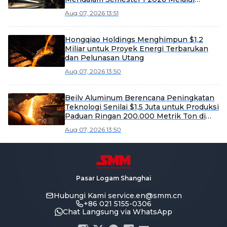
Efisiensi dan Ekspansi Pasar
Aug 07, 2026 13:51
Hongqiao Holdings Menghimpun $1,2
Miliar untuk Proyek Energi Terbarukan
dan Pelunasan Utang
Aug 07, 2026 13:50
Beilv Aluminum Berencana Peningkatan
Teknologi Senilai $1,5 Juta untuk Produksi
Paduan Ringan 200.000 Metrik Ton di
Kabupaten Yangxin
Aug 07, 2026 13:50
Pasar Logam Shanghai
Hubungi Kami
service.en@smm.cn
+86 021 5155-0306
Chat Langsung via WhatsApp