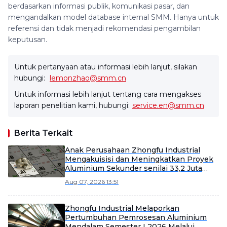
berdasarkan informasi publik, komunikasi pasar, dan
mengandalkan model database internal SMM. Hanya untuk
referensi dan tidak menjadi rekomendasi pengambilan
keputusan.
Untuk pertanyaan atau informasi lebih lanjut, silakan
hubungi:
lemonzhao@smm.cn
Untuk informasi lebih lanjut tentang cara mengakses
laporan penelitian kami, hubungi:
service.en@smm.cn
Berita Terkait
Anak Perusahaan Zhongfu Industrial
Mengakuisisi dan Meningkatkan Proyek
Aluminium Sekunder senilai 33,2 Juta
Yuan
Aug 07, 2026 13:51
Zhongfu Industrial Melaporkan
Pertumbuhan Pemrosesan Aluminium
Mendalam Semester I 2026 Melalui