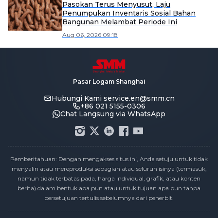
Pasokan Terus Menyusut, Laju
Penumpukan Inventaris Sosial Bahan
Bangunan Melambat Periode Ini
Aug 06, 2026 09:18
Pasar Logam Shanghai
Hubungi Kami
service.en@smm.cn
+86 021 5155-0306
Chat Langsung via WhatsApp
Pemberitahuan: Dengan mengakses situs ini, Anda setuju untuk tidak
menyalin atau mereproduksi sebagian atau seluruh isinya (termasuk,
namun tidak terbatas pada, harga individual, grafik, atau konten
berita) dalam bentuk apa pun atau untuk tujuan apa pun tanpa
persetujuan tertulis sebelumnya dari penerbit.