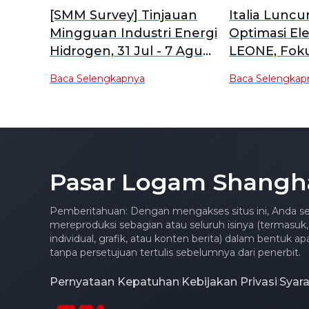
[SMM Survey] Tinjauan
Italia Lunc
Mingguan Industri Energi
Optimasi Ele
Hidrogen, 31 Jul - 7 Agu
LEONE, Fok
2026
Penguranga
Baca Selengkapnya
Baca Selengkap
Peningkatan
Pasar Logam Shangh
Pemberitahuan: Dengan mengakses situs ini, Anda se
mereproduksi sebagian atau seluruh isinya (termasuk,
individual, grafik, atau konten berita) dalam bentuk 
tanpa persetujuan tertulis sebelumnya dari penerbit.
Pernyataan Kepatuhan
Kebijakan Privasi
Syar
|
|