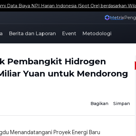
ta Biaya NPI Harian Indonesia (Spot Ore) berdasarkan Wil
Metrix
Pen
a
Berita dan Laporan
Event
Metodologi
k Pembangkit Hidrogen
 Miliar Yuan untuk Mendorong
Bagikan
Simpan
ngdu Menandatangani Proyek Energi Baru