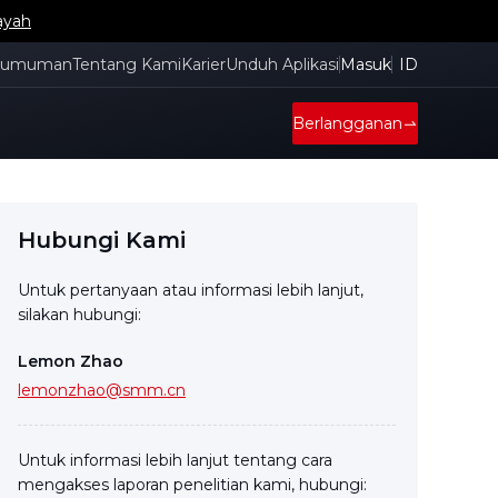
ayah
gumuman
Tentang Kami
Karier
Unduh Aplikasi
Masuk
ID
Berlangganan
Hubungi Kami
Untuk pertanyaan atau informasi lebih lanjut,
silakan hubungi:
Lemon Zhao
lemonzhao@smm.cn
Untuk informasi lebih lanjut tentang cara
mengakses laporan penelitian kami, hubungi: