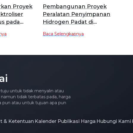
urkan Proyek
Pembangunan Proyek
ktroliser
Peralatan Penyimpanan
us pada
Hidrogen Padat di
n Biaya dan
Pangkalan Inovasi
nya
Baca Selengkapnya
 Material
Teknologi Kualitas Energi
Hidrogen Shaanxi Dimulai
ai
tuju untuk tidak menyalin atau
 namun tidak terbatas pada, harga
apa pun atau untuk tujuan apa pun
at & Ketentuan
Kalender Publikasi Harga
Hubungi Kami
|
|
|