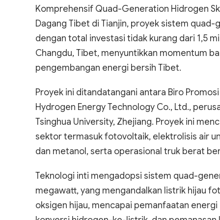
Komprehensif Quad-Generation Hidrogen Skala 
Dagang Tibet di Tianjin, proyek sistem quad-g
dengan total investasi tidak kurang dari 1,5 m
Changdu, Tibet, menyuntikkan momentum baru 
pengembangan energi bersih Tibet.
Proyek ini ditandatangani antara Biro Promo
Hydrogen Energy Technology Co., Ltd., perusah
Tsinghua University, Zhejiang. Proyek ini menc
sektor termasuk fotovoltaik, elektrolisis air 
dan metanol, serta operasional truk berat be
Teknologi inti mengadopsi sistem quad-gener
megawatt, yang mengandalkan listrik hijau fo
oksigen hijau, mencapai pemanfaatan energi 