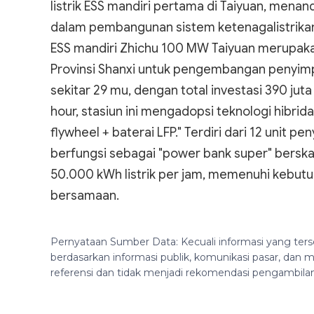
listrik ESS mandiri pertama di Taiyuan, mena
dalam pembangunan sistem ketenagalistrikan t
ESS mandiri Zhichu 100 MW Taiyuan merupaka
Provinsi Shanxi untuk pengembangan penyimp
sekitar 29 mu, dengan total investasi 390 ju
hour, stasiun ini mengadopsi teknologi hibr
flywheel + baterai LFP." Terdiri dari 12 unit p
berfungsi sebagai "power bank super" bers
50.000 kWh listrik per jam, memenuhi kebutu
bersamaan.
Pernyataan Sumber Data: Kecuali informasi yang ters
berdasarkan informasi publik, komunikasi pasar, da
referensi dan tidak menjadi rekomendasi pengambila