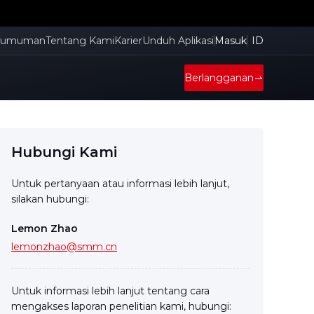
gumuman
Tentang Kami
Karier
Unduh Aplikasi
Masuk
ID
Berlangganan
Hubungi Kami
Untuk pertanyaan atau informasi lebih lanjut,
silakan hubungi:
Lemon Zhao
lemonzhao@smm.cn
Untuk informasi lebih lanjut tentang cara
mengakses laporan penelitian kami, hubungi: