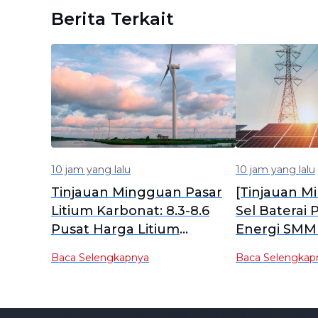
Berita Terkait
10 jam yang lalu
10 jam yang lalu
Tinjauan Mingguan Pasar
[Tinjauan M
Litium Karbonat: 8.3-8.6
Sel Baterai
Pusat Harga Litium
Energi SMM 
Karbonat Spot Turun
baterai pe
Baca Selengkapnya
Baca Selengkap
Sedikit WoW [SMM
energi tetap
Tinjauan Mingguan]
produk berk
diperkiraka