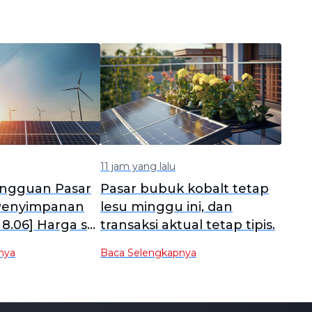
11 jam yang lalu
ingguan Pasar
Pasar bubuk kobalt tetap
 Penyimpanan
lesu minggu ini, dan
8.06] Harga sel
transaksi aktual tetap tipis.
nyimpanan
nya
Baca Selengkapnya
 stabil, dengan
apasitas besar
n akan