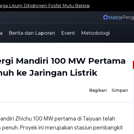
ga Litium Dihidrogen Fosfat Mutu Baterai
Metrix
Pen
a
Berita dan Laporan
Event
Metodologi
rgi Mandiri 100 MW Pertama
uh ke Jaringan Listrik
Bagikan
Simpan
 mandiri Zhichu 100 MW pertama di Taiyuan telah
as penuh. Proyek ini merupakan stasiun pembangkit