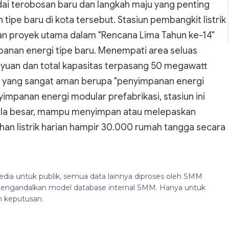
ndai terobosan baru dan langkah maju yang penting
ipe baru di kota tersebut. Stasiun pembangkit listrik
n proyek utama dalam "Rencana Lima Tahun ke-14"
anan energi tipe baru. Menempati area seluas
ta yuan dan total kapasitas terpasang 50 megawatt
ida yang sangat aman berupa "penyimpanan energi
enyimpanan energi modular prefabrikasi, stasiun ini
kala besar, mampu menyimpan atau melepaskan
han listrik harian hampir 30.000 rumah tangga secara
edia untuk publik, semua data lainnya diproses oleh SMM
n mengandalkan model database internal SMM. Hanya untuk
n keputusan.