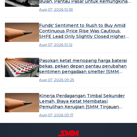
Bulan, Pantau Pasar untuk Kemungkinan
Dimulai Kembali Lebih Awal
Aug 07, 2026 10:59
Funds' Sentiment to Rush to Buy Amid
Continuous Price Rise Was Cautious,
SHFE Lead Only Slightly Closed Higher
Today [Lead Futures Brief]
Aug 07, 2026 10:12
Pasokan ketat menopang harga baterai
bekas, pekan depan pantau perubahan
sentimen pengadaan smelter [SMM
Tinjauan Mingguan Baterai Bekas]
Aug 07, 2026 09:25
Kinerja Perdagangan Timbal Sekunder
Lemah, Biaya Ketat Membatasi
Pemulihan Kerugian [SMM Tinjauan
Mingguan Timbal Sekunder]
Aug 07, 2026 09:17