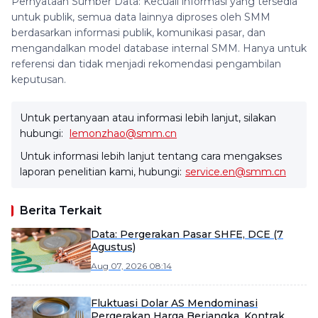
Pernyataan Sumber Data: Kecuali informasi yang tersedia
untuk publik, semua data lainnya diproses oleh SMM
berdasarkan informasi publik, komunikasi pasar, dan
mengandalkan model database internal SMM. Hanya untuk
referensi dan tidak menjadi rekomendasi pengambilan
keputusan.
Untuk pertanyaan atau informasi lebih lanjut, silakan
hubungi:
lemonzhao@smm.cn
Untuk informasi lebih lanjut tentang cara mengakses
laporan penelitian kami, hubungi:
service.en@smm.cn
Berita Terkait
Data: Pergerakan Pasar SHFE, DCE (7
Agustus)
Aug 07, 2026 08:14
Fluktuasi Dolar AS Mendominasi
Pergerakan Harga Berjangka, Kontrak