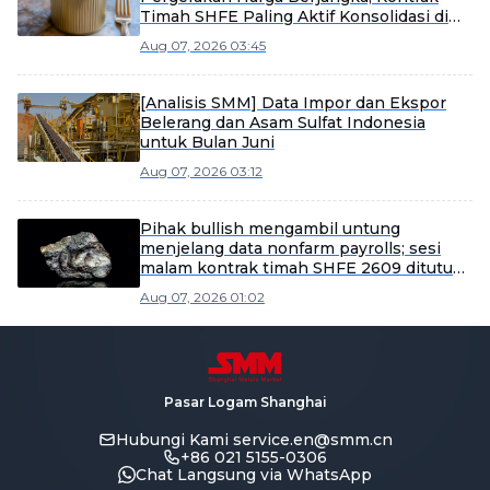
Timah SHFE Paling Aktif Konsolidasi di
Pagi Hari [Ulasan Siang Timah SMM]
Aug 07, 2026 03:45
[Analisis SMM] Data Impor dan Ekspor
Belerang dan Asam Sulfat Indonesia
untuk Bulan Juni
Aug 07, 2026 03:12
Pihak bullish mengambil untung
menjelang data nonfarm payrolls; sesi
malam kontrak timah SHFE 2609 ditutup
pada 431.080 yuan/mt [Laporan Pagi
Aug 07, 2026 01:02
Timah SMM]
Pasar Logam Shanghai
Hubungi Kami
service.en@smm.cn
+86 021 5155-0306
Chat Langsung via WhatsApp