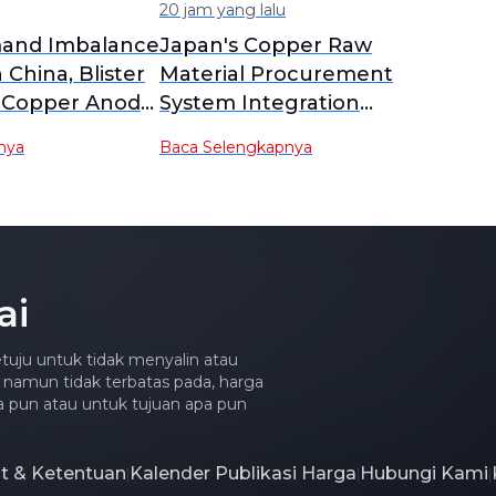
20 jam yang lalu
and Imbalance
Japan's Copper Raw
n China, Blister
Material Procurement
 Copper Anode
System Integration
 to Yearly
Delayed; PPC New
nya
Baca Selengkapnya
nalysis]
Company Plan Postponed
to February 2027
Operation [SMM Analysis]
ai
tuju untuk tidak menyalin atau
 namun tidak terbatas pada, harga
apa pun atau untuk tujuan apa pun
at & Ketentuan
Kalender Publikasi Harga
Hubungi Kami
|
|
|