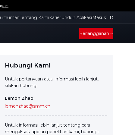
ayah
gumuman
Tentang Kami
Karier
Unduh Aplikasi
Masuk
ID
Berlangganan
Hubungi Kami
Untuk pertanyaan atau informasi lebih lanjut,
silakan hubungi:
Lemon Zhao
lemonzhao@smm.cn
Untuk informasi lebih lanjut tentang cara
mengakses laporan penelitian kami, hubungi: