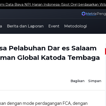
ta Biaya NPI Harian Indonesia (Spot Ore) berdasarkan Wil
Metrix
Pen
a
Berita dan Laporan
Event
Metodologi
sa Pelabuhan Dar es Salaam
iman Global Katoda Tembaga
Bagikan
Simpan
kan dengan mode perdagangan FCA, dengan