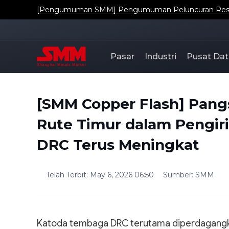
[Pengumuman SMM] Pengumuman Peluncuran Resmi Da
Pasar
Industri
Pusat Dat
[SMM Copper Flash] Pang
Rute Timur dalam Pengir
DRC Terus Meningkat
Telah Terbit
:
May 6, 2026 06:50
Sumber
:
SMM
Katoda tembaga DRC terutama diperdagang