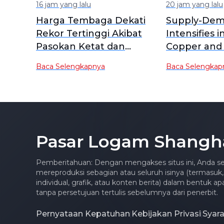
16 jam yang lalu
20 jam yang lalu
Harga Tembaga Dekati
Supply-Dem
Rekor Tertinggi Akibat
Intensifies i
Pasokan Ketat dan
Copper and
Permintaan Kuat
RCs Plummet
Baca Selengkapnya
Baca Selengkap
Lows [SMM A
Pasar Logam Shangh
Pemberitahuan: Dengan mengakses situs ini, Anda se
mereproduksi sebagian atau seluruh isinya (termasuk,
individual, grafik, atau konten berita) dalam bentuk 
tanpa persetujuan tertulis sebelumnya dari penerbit.
Pernyataan Kepatuhan
Kebijakan Privasi
Syar
|
|