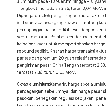
aluminium pada -10 yuan/mt hingga +10 yuan/
Tiongkok timur adalah 3,36, turun 0,04 MoM; 
Dipengaruhi oleh pengurangan kuota faktur 
ini, beberapa pedagang khawatir tentang kuo
perdagangan pasar sedikit lesu, dengan sen
sedikit menurun. Pembeli cenderung membeli
keinginan kuat untuk mempertahankan harga,
rebound sedikit. Kisaran harga transaksi aktu
paritas dan premium 20 yuan relatif terhada
pengiriman pasar China Tengah tercatat 2,8
tercatat 2,36, turun 0,03 MoM.
Skrap aluminium:
Kemarin, harga spot alumini
perdagangan sebelumnya, dan harga pasar skr
pasokan, penegakan regulasi kebijakan "penerb
kepatuhan dalam proses daur ulang skrap alu