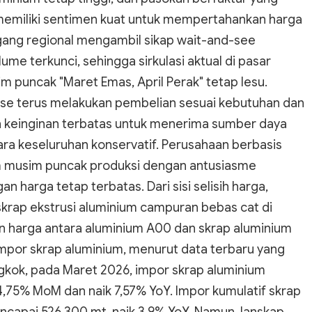
memiliki sentimen kuat untuk mempertahankan harga
ang regional mengambil sikap wait-and-see
me terkunci, sehingga sirkulasi aktual di pasar
m puncak "Maret Emas, April Perak" tetap lesu.
ense terus melakukan pembelian sesuai kebutuhan dan
n keinginan terbatas untuk menerima sumber daya
ara keseluruhan konservatif. Perusahaan berbasis
m musim puncak produksi dengan antusiasme
n harga tetap terbatas. Dari sisi selisih harga,
krap ekstrusi aluminium campuran bebas cat di
n harga antara aluminium A00 dan skrap aluminium
 impor skrap aluminium, menurut data terbaru yang
ngkok, pada Maret 2026, impor skrap aluminium
44,75% MoM dan naik 7,57% YoY. Impor kumulatif skrap