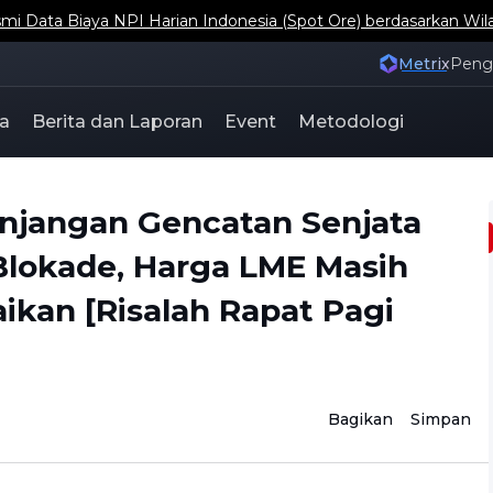
ta Biaya NPI Harian Indonesia (Spot Ore) berdasarkan Wil
Metrix
Pen
a
Berita dan Laporan
Event
Metodologi
jangan Gencatan Senjata
lokade, Harga LME Masih
kan [Risalah Rapat Pagi
Bagikan
Simpan