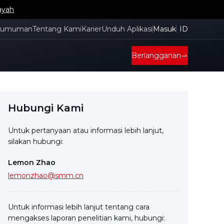
ayah
gumuman
Tentang Kami
Karier
Unduh Aplikasi
Masuk
ID
Berlangganan
Hubungi Kami
Untuk pertanyaan atau informasi lebih lanjut,
silakan hubungi:
Lemon Zhao
lemonzhao@smm.cn
Untuk informasi lebih lanjut tentang cara
mengakses laporan penelitian kami, hubungi: