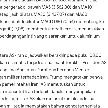
minium SHFE adalah 24.600–25.100. Aluminium LME
rga bergerak di bawah MA5 (3.562,30) dan MA10
tetapi jauh di atas MA30 (3.437,07) dan MA60
ak berubah. Indikator MACD DIF (70,54) memotong ke
egatif (-7,09), membentuk death cross, menunjukkan
erdagangan inti yang disarankan untuk aluminium
tara AS-Iran dijadwalkan berakhir pada pukul 08.00
kan dramatis terjadi di saat-saat terakhir. Presiden AS
anglima Angkatan Darat dan Perdana Menteri
an militer terhadap Iran. Trump mengatakan bahwa
m pemerintahan Iran, AS memutuskan untuk
n menuntut Iran terlebih dahulu menyampaikan
de ini, militer AS akan melanjutkan blokade laut
an militer. Ia menyatakan bahwa gencatan senjata