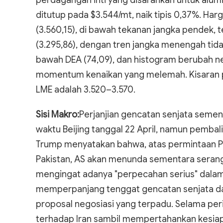
perdagangan inti yang disarankan untuk alu
ditutup pada $3.544/mt, naik tipis 0,37%. Ha
(3.560,15), di bawah tekanan jangka pendek, 
(3.295,86), dengan tren jangka menengah tid
bawah DEA (74,09), dan histogram berubah n
momentum kenaikan yang melemah. Kisaran p
LME adalah 3.520–3.570.
Sisi Makro:
Perjanjian gencatan senjata semen
waktu Beijing tanggal 22 April, namun pembali
Trump menyatakan bahwa, atas permintaan P
Pakistan, AS akan menunda sementara serang
mengingat adanya "perpecahan serius" dala
memperpanjang tenggat gencatan senjata da
proposal negosiasi yang terpadu. Selama perio
terhadap Iran sambil mempertahankan kesiap