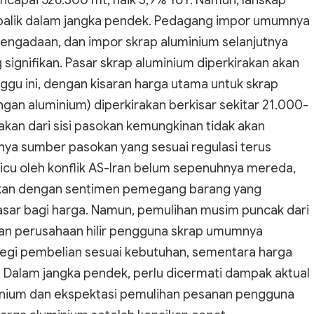
ncapai 526.300 mt, naik 3,9% YoY. Namun, lanskap
berbalik dalam jangka pendek. Pedagang impor umumnya
si pengadaan, dan impor skrap aluminium selanjutnya
ignifikan. Pasar skrap aluminium diperkirakan akan
nggu ini, dengan kisaran harga utama untuk skrap
an aluminium) diperkirakan berkisar sekitar 21.000-
akan dari sisi pasokan kemungkinan tidak akan
nya sumber pasokan yang sesuai regulasi terus
ipicu oleh konflik AS-Iran belum sepenuhnya mereda,
sikan dengan sentimen pemegang barang yang
ar bagi harga. Namun, pemulihan musim puncak dari
ngan perusahaan hilir pengguna skrap umumnya
egi pembelian sesuai kebutuhan, sementara harga
. Dalam jangka pendek, perlu dicermati dampak aktual
uminium dan ekspektasi pemulihan pesanan pengguna