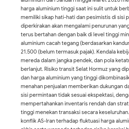
aluminium dari Januari hingga Maret 2026 me
harga aluminium tinggi saat ini sulit untuk 
memiliki sikap hati-hati dan pesimistis di si
diperkirakan akan mengalami penurunan yang s
terus bertahan dengan baik di level tinggi mi
aluminium cacah tegang (berdasarkan kandung
21.500 (belum termasuk pajak). Kendala kebij
mereda dalam jangka pendek, dan pola ketat
berlanjut. Risiko transit Selat Hormuz yang d
dan harga aluminium yang tinggi dikombina
menahan penjualan memberikan dukungan das
sisi permintaan tidak sesuai ekspektasi, de
mempertahankan inventaris rendah dan strat
tinggi menekan transaksi secara keseluruhan
konflik AS-Iran terhadap fluktuasi harga al