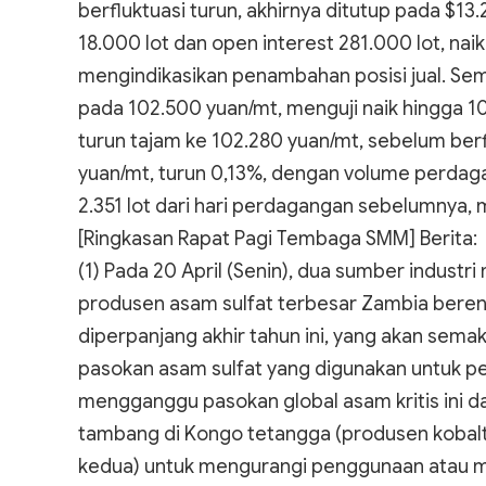
berfluktuasi turun, akhirnya ditutup pada $
18.000 lot dan open interest 281.000 lot, nai
mengindikasikan penambahan posisi jual. Sem
pada 102.500 yuan/mt, menguji naik hingga 1
turun tajam ke 102.280 yuan/mt, sebelum berf
yuan/mt, turun 0,13%, dengan volume perdagan
2.351 lot dari hari perdagangan sebelumnya, 
[Ringkasan Rapat Pagi Tembaga SMM] Berita:
(1) Pada 20 April (Senin), dua sumber indus
produsen asam sulfat terbesar Zambia bere
diperpanjang akhir tahun ini, yang akan sem
pasokan asam sulfat yang digunakan untuk p
mengganggu pasokan global asam kritis ini d
tambang di Kongo tetangga (produsen kobal
kedua) untuk mengurangi penggunaan atau