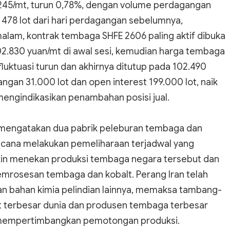
13.245/mt, turun 0,78%, dengan volume perdagangan
k 478 lot dari hari perdagangan sebelumnya,
alam, kontrak tembaga SHFE 2606 paling aktif dibuka
02.830 yuan/mt di awal sesi, kemudian harga tembaga
luktuasi turun dan akhirnya ditutup pada 102.490
gan 31.000 lot dan open interest 199.000 lot, naik
mengindikasikan penambahan posisi jual.
tri mengatakan dua pabrik peleburan tembaga dan
ncana melakukan pemeliharaan terjadwal yang
akin menekan produksi tembaga negara tersebut dan
emrosesan tembaga dan kobalt. Perang Iran telah
an bahan kimia pelindian lainnya, memaksa tambang-
t terbesar dunia dan produsen tembaga terbesar
 mempertimbangkan pemotongan produksi.