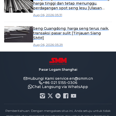
harga tinggi dan tetap menunggu,
perdagangan spot seng lesu [Ulasan
Siang SMM]
Aug 06, 2026 05:31
Seng Guangdong: harga seng terus naik,
transaksi pasar sulit [Tinjauan Siang
SMM]
Aug 06, 2026 05:29
Pasar Logam Shanghai
Hubungi Kami
service.en@smm.cn
+86 021 5155-0306
Chat Langsung via WhatsApp
Pemberitahuan: Dengan mengakses situs ini, Anda setuju untuk tidak
menyalin atau mereproduksi sebagian atau seluruh isinya (termasuk,