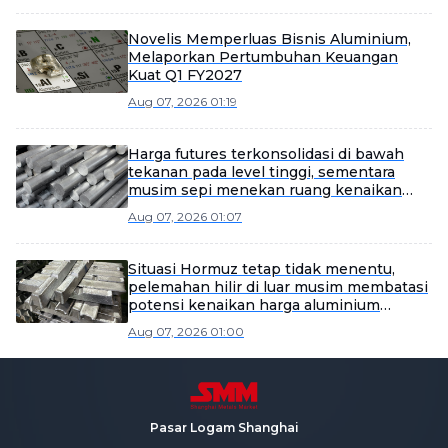
Novelis Memperluas Bisnis Aluminium,
Melaporkan Pertumbuhan Keuangan
Kuat Q1 FY2027
Aug 07, 2026 01:19
Harga futures terkonsolidasi di bawah
tekanan pada level tinggi, sementara
musim sepi menekan ruang kenaikan
harga spot [SMM Komentar Pagi Paduan
Aug 07, 2026 01:07
Aluminium Cor]
Situasi Hormuz tetap tidak menentu,
pelemahan hilir di luar musim membatasi
potensi kenaikan harga aluminium
【Ringkasan Pagi Aluminium SMM】
Aug 07, 2026 01:00
Pasar Logam Shanghai