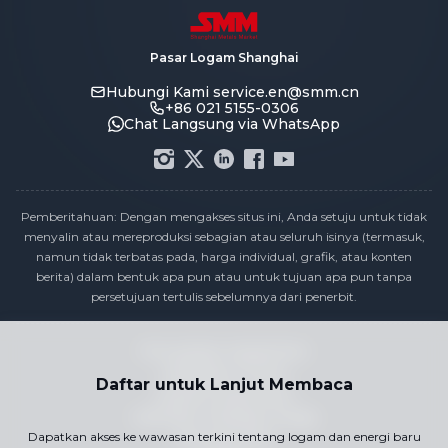
Pasar Logam Shanghai
Hubungi Kami
service.en@smm.cn
+86 021 5155-0306
Chat Langsung via WhatsApp
Pemberitahuan: Dengan mengakses situs ini, Anda setuju untuk tidak
menyalin atau mereproduksi sebagian atau seluruh isinya (termasuk,
namun tidak terbatas pada, harga individual, grafik, atau konten
berita) dalam bentuk apa pun atau untuk tujuan apa pun tanpa
persetujuan tertulis sebelumnya dari penerbit.
Pernyataan Kepatuhan
Kebijakan Privasi
Daftar untuk Lanjut Membaca
Syarat & Ketentuan
Kalender Publikasi Harga
Dapatkan akses ke wawasan terkini tentang logam dan energi baru
Hubungi Kami