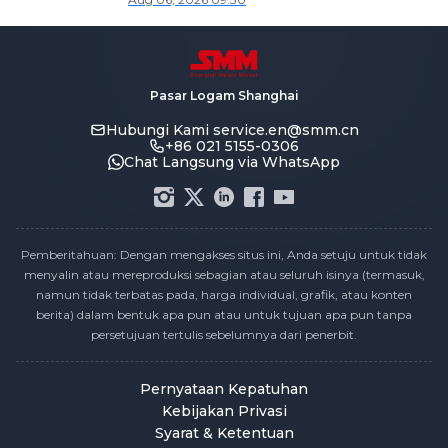
Enamelled Wire Market Weekly Review]
Pasar Logam Shanghai
Hubungi Kami
service.en@smm.cn
+86 021 5155-0306
Chat Langsung via WhatsApp
Pemberitahuan: Dengan mengakses situs ini, Anda setuju untuk tidak
menyalin atau mereproduksi sebagian atau seluruh isinya (termasuk,
namun tidak terbatas pada, harga individual, grafik, atau konten
berita) dalam bentuk apa pun atau untuk tujuan apa pun tanpa
persetujuan tertulis sebelumnya dari penerbit.
Pernyataan Kepatuhan
Kebijakan Privasi
Syarat & Ketentuan