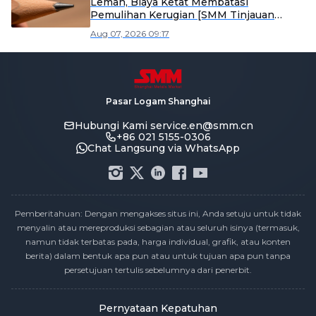
Lemah, Biaya Ketat Membatasi
Pemulihan Kerugian [SMM Tinjauan
Mingguan Timbal Sekunder]
Aug 07, 2026 09:17
Pasar Logam Shanghai
Hubungi Kami
service.en@smm.cn
+86 021 5155-0306
Chat Langsung via WhatsApp
Pemberitahuan: Dengan mengakses situs ini, Anda setuju untuk tidak
menyalin atau mereproduksi sebagian atau seluruh isinya (termasuk,
namun tidak terbatas pada, harga individual, grafik, atau konten
berita) dalam bentuk apa pun atau untuk tujuan apa pun tanpa
persetujuan tertulis sebelumnya dari penerbit.
Pernyataan Kepatuhan