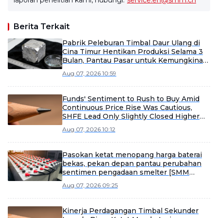
laporan penelitian kami, hubungi:
service.en@smm.cn
Berita Terkait
Pabrik Peleburan Timbal Daur Ulang di
Cina Timur Hentikan Produksi Selama 3
Bulan, Pantau Pasar untuk Kemungkinan
Dimulai Kembali Lebih Awal
Aug 07, 2026 10:59
Funds' Sentiment to Rush to Buy Amid
Continuous Price Rise Was Cautious,
SHFE Lead Only Slightly Closed Higher
Today [Lead Futures Brief]
Aug 07, 2026 10:12
Pasokan ketat menopang harga baterai
bekas, pekan depan pantau perubahan
sentimen pengadaan smelter [SMM
Tinjauan Mingguan Baterai Bekas]
Aug 07, 2026 09:25
Kinerja Perdagangan Timbal Sekunder