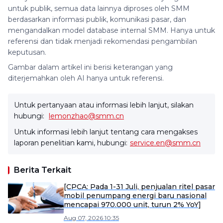
untuk publik, semua data lainnya diproses oleh SMM
berdasarkan informasi publik, komunikasi pasar, dan
mengandalkan model database internal SMM. Hanya untuk
referensi dan tidak menjadi rekomendasi pengambilan
keputusan.
Gambar dalam artikel ini berisi keterangan yang
diterjemahkan oleh AI hanya untuk referensi.
Untuk pertanyaan atau informasi lebih lanjut, silakan
hubungi:
lemonzhao@smm.cn
Untuk informasi lebih lanjut tentang cara mengakses
laporan penelitian kami, hubungi:
service.en@smm.cn
Berita Terkait
[CPCA: Pada 1-31 Juli, penjualan ritel pasar
mobil penumpang energi baru nasional
mencapai 970.000 unit, turun 2% YoY]
Aug 07, 2026 10:35