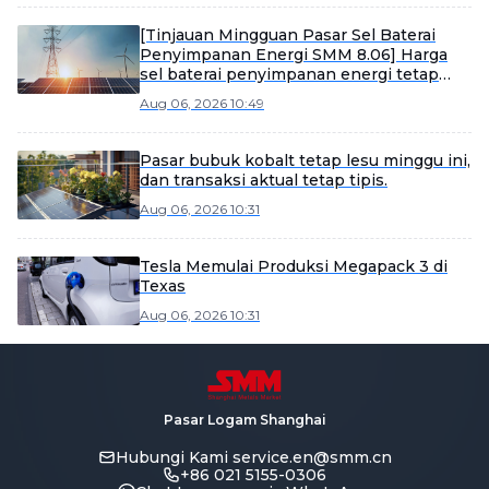
[Tinjauan Mingguan Pasar Sel Baterai
Penyimpanan Energi SMM 8.06] Harga
sel baterai penyimpanan energi tetap
stabil, dengan produk berkapasitas besar
Aug 06, 2026 10:49
diperkirakan akan mempercepat
pengiriman di semester kedua.
Pasar bubuk kobalt tetap lesu minggu ini,
dan transaksi aktual tetap tipis.
Aug 06, 2026 10:31
Tesla Memulai Produksi Megapack 3 di
Texas
Aug 06, 2026 10:31
Pasar Logam Shanghai
Hubungi Kami
service.en@smm.cn
+86 021 5155-0306