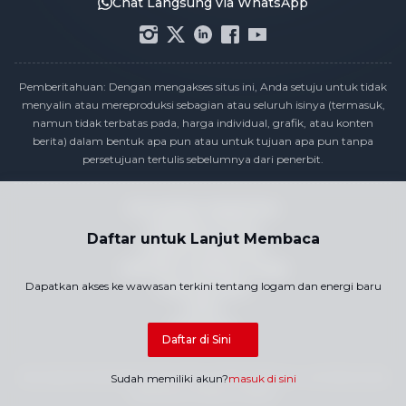
Chat Langsung via WhatsApp
Pemberitahuan: Dengan mengakses situs ini, Anda setuju untuk tidak
menyalin atau mereproduksi sebagian atau seluruh isinya (termasuk,
namun tidak terbatas pada, harga individual, grafik, atau konten
berita) dalam bentuk apa pun atau untuk tujuan apa pun tanpa
persetujuan tertulis sebelumnya dari penerbit.
Pernyataan Kepatuhan
Kebijakan Privasi
Daftar untuk Lanjut Membaca
Syarat & Ketentuan
Kalender Publikasi Harga
Dapatkan akses ke wawasan terkini tentang logam dan energi baru
Hubungi Kami
Karier
Peta Situs
Daftar di Sini
Hak Cipta © 2026 SMM Information & Technology Co., Ltd. Semua hak
Sudah memiliki akun?
masuk di sini
dilindungi undang-undang.