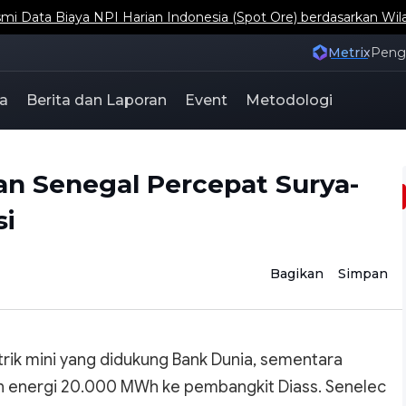
ta Biaya NPI Harian Indonesia (Spot Ore) berdasarkan Wil
Metrix
Pen
a
Berita dan Laporan
Event
Metodologi
an Senegal Percepat Surya-
si
Bagikan
Simpan
trik mini yang didukung Bank Dunia, sementara
energi 20.000 MWh ke pembangkit Diass. Senelec