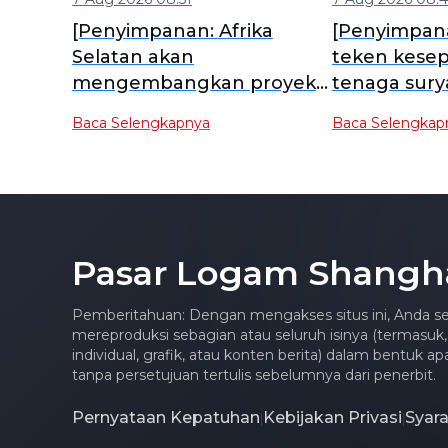
[Penyimpanan: Afrika
[Penyimpana
Selatan akan
teken kese
mengembangkan proyek
tenaga sury
surya 184MW dan
penyimpan
Baca Selengkapnya
Baca Selengkap
penyimpanan 300MWh]
dengan per
Pasar Logam Shangh
Pemberitahuan: Dengan mengakses situs ini, Anda se
mereproduksi sebagian atau seluruh isinya (termasuk,
individual, grafik, atau konten berita) dalam bentuk 
tanpa persetujuan tertulis sebelumnya dari penerbit.
Pernyataan Kepatuhan
Kebijakan Privasi
Syar
|
|