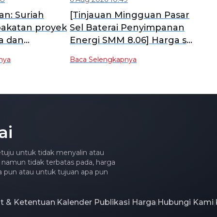
n: Suriah
[Tinjauan Mingguan Pasar
pakatan proyek
Sel Baterai Penyimpanan
a dan
Energi SMM 8.06] Harga sel
an 760 MW
baterai penyimpanan
nya
Baca Selengkapnya
usahaan Saudi]
energi tetap stabil, dengan
produk berkapasitas besar
diperkirakan akan
mempercepat pengiriman
di semester kedua.
ai
tuju untuk tidak menyalin atau
 namun tidak terbatas pada, harga
apa pun atau untuk tujuan apa pun
at & Ketentuan
Kalender Publikasi Harga
Hubungi Kami
|
|
|