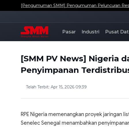
[Pengumuman SMM] Pengumuman Peluncuran Resmi Da
Pasar
Industri
Pusat Dat
[SMM PV News] Nigeria d
Penyimpanan Terdistribu
Telah Terbit
:
Apr 15, 2026 09:39
RPE Nigeria memenangkan proyek jaringan lis
Senelec Senegal menambahkan penyimpanan 