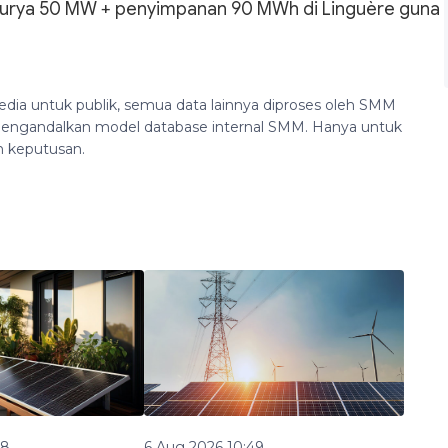
s surya 50 MW + penyimpanan 90 MWh di Linguère guna
edia untuk publik, semua data lainnya diproses oleh SMM
n mengandalkan model database internal SMM. Hanya untuk
n keputusan.
48
6 Aug 2026 10:49