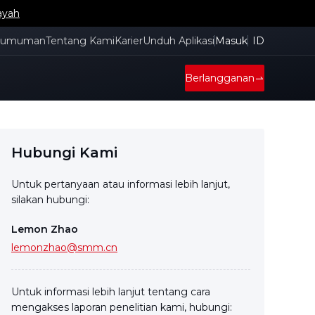
ayah
gumuman
Tentang Kami
Karier
Unduh Aplikasi
Masuk
ID
Berlangganan
Hubungi Kami
Untuk pertanyaan atau informasi lebih lanjut,
silakan hubungi:
Lemon Zhao
lemonzhao@smm.cn
Untuk informasi lebih lanjut tentang cara
mengakses laporan penelitian kami, hubungi: