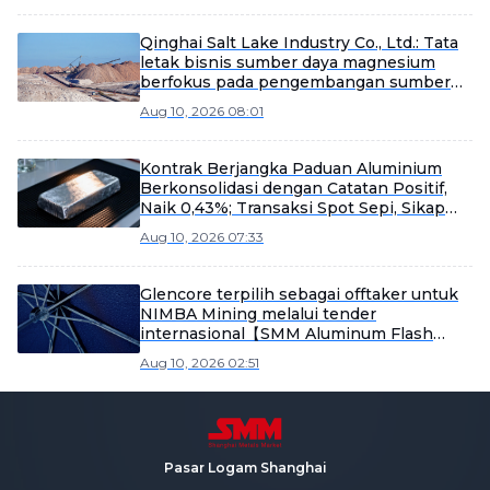
Qinghai Salt Lake Industry Co., Ltd.: Tata
letak bisnis sumber daya magnesium
berfokus pada pengembangan sumber
daya hulu, bisnis die casting paduan
Aug 10, 2026 08:01
magnesium anak perusahaan masih
dalam tahap pembinaan dan
pengembangan
Kontrak Berjangka Paduan Aluminium
Berkonsolidasi dengan Catatan Positif,
Naik 0,43%; Transaksi Spot Sepi, Sikap
Wait and See Mendominasi [Tinjauan
Aug 10, 2026 07:33
Harga Harian ADC12]
Glencore terpilih sebagai offtaker untuk
NIMBA Mining melalui tender
internasional【SMM Aluminum Flash
News】
Aug 10, 2026 02:51
Pasar Logam Shanghai