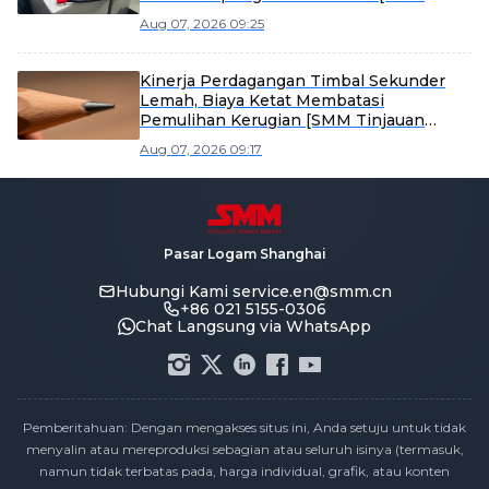
Scrap Battery Weekly Review]
Aug 07, 2026 09:25
Kinerja Perdagangan Timbal Sekunder
Lemah, Biaya Ketat Membatasi
Pemulihan Kerugian [SMM Tinjauan
Mingguan Timbal Sekunder]
Aug 07, 2026 09:17
Pasar Logam Shanghai
Hubungi Kami
service.en@smm.cn
+86 021 5155-0306
Chat Langsung via WhatsApp
Pemberitahuan: Dengan mengakses situs ini, Anda setuju untuk tidak
menyalin atau mereproduksi sebagian atau seluruh isinya (termasuk,
namun tidak terbatas pada, harga individual, grafik, atau konten