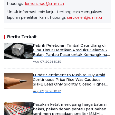
hubungi:
lemonzhao@smm.cn
Untuk informasi lebih lanjut tentang cara mengakses
laporan penelitian kami, hubungi:
service.en@smm.cn
Berita Terkait
Pabrik Peleburan Timbal Daur Ulang di
Cina Timur Hentikan Produksi Selama 3
Bulan, Pantau Pasar untuk Kemungkinan
Dimulai Kembali Lebih Awal
Aug 07, 2026 10:59
Funds' Sentiment to Rush to Buy Amid
Continuous Price Rise Was Cautious,
SHFE Lead Only Slightly Closed Higher
Today [Lead Futures Brief]
Aug 07, 2026 10:12
Pasokan ketat menopang harga baterai
bekas, pekan depan pantau perubahan
sentimen pengadaan smelter [SMM