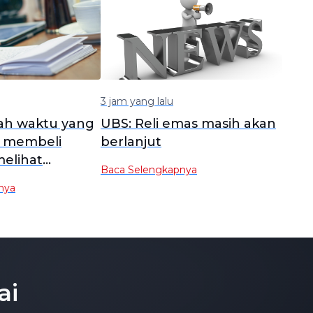
3 jam yang lalu
lah waktu yang
UBS: Reli emas masih akan
k membeli
berlanjut
elihat
Baca Selengkapnya
ish seiring
nya
iil yang
uncak
ai