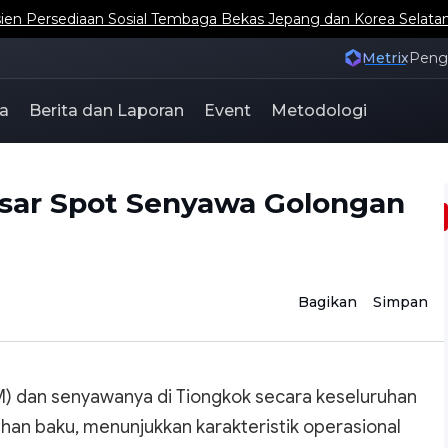
 Persediaan Sosial Tembaga Bekas Jepang dan Korea Selat
Metrix
Pen
a
Berita dan Laporan
Event
Metodologi
Pasar Spot Senyawa Golongan
Bagikan
Simpan
GM) dan senyawanya di Tiongkok secara keseluruhan
an baku, menunjukkan karakteristik operasional