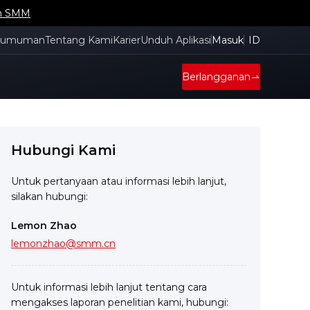
an SMM
gumuman
Tentang Kami
Karier
Unduh Aplikasi
Masuk
ID
Berlangganan
Hubungi Kami
Untuk pertanyaan atau informasi lebih lanjut,
silakan hubungi:
Lemon Zhao
lemonzhao@smm.cn
Untuk informasi lebih lanjut tentang cara
mengakses laporan penelitian kami, hubungi: