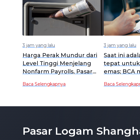
3 jam yang lalu
3 jam yang lalu
Harga Perak Mundur dari
Saat ini ada
Level Tinggi Menjelang
tepat untu
Nonfarm Payrolls, Pasar
emas; BCA m
Menunggu Isyarat Data
peluang bull
Baca Selengkapnya
Baca Selengkap
[Komentar Harian SMM]
imbal hasil r
mencapai p
Pasar Logam Shangh