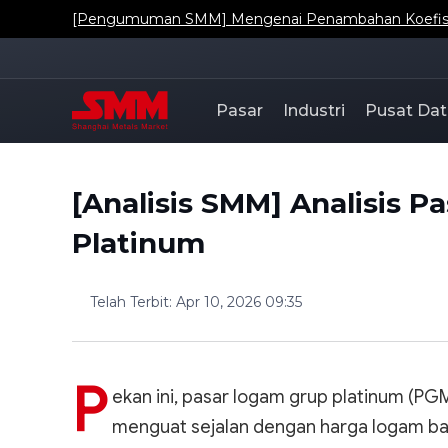
[Pengumuman SMM] Mengenai Penambahan Koefisien
Pasar
Industri
Pusat Dat
[Analisis SMM] Analisis 
Platinum
Telah Terbit
:
Apr 10, 2026 09:35
P
ekan ini, pasar logam grup platinum (P
menguat sejalan dengan harga logam bah