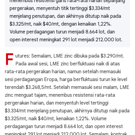
menembus resistensi garis rata-rata harian sepanjang
pergerakan, menyentuh titik tertinggi $3.334/mt
menjelang penutupan, dan akhirnya ditutup naik pada
$3.325/mt, naik $40/mt, dengan kenaikan 1,22%.
Volume perdagangan turun menjadi 8.664 lot, dan
open interest meningkat 291 lot menjadi 212.000 lot.
F
utures: Semalam, LME zinc dibuka pada $3.290/mt.
Pada awal sesi, LME zinc berfluktuasi naik di atas
rata-rata pergerakan harian, namun setelah memasuki
sesi perdagangan Eropa, harga berfluktuasi turun ke level
terendah $3.268,5/mt. Setelah memasuki sesi malam, LME
zinc menguat tajam, menembus resistensi rata-rata
pergerakan harian, dan menyentuh level tertinggi
$3.334/mt menjelang penutupan, akhirnya ditutup naik pada
$3.325/mt, naik $40/mt, kenaikan 1,22%. Volume
perdagangan turun menjadi 8.664 lot, dan open interest
meningkat 291 lot menjadi 212.000 lot. Semalam, kontrak