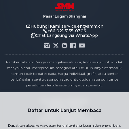
Pasar Logam Shanghai
Hubungi Kami
service.en@smm.cn
+86 021 5155-0306
Chat Langsung via WhatsApp
Pemberitahuan: Dengan mengakses situs ini, Anda setuju untuk tidak
menyalin atau mereproduksi sebagian atau seluruh isinya (termasuk,
namun tidak terbatas pada, harga individual, grafik, atau konten
berita) dalam bentuk apa pun atau untuk tujuan apa pun tanpa
persetujuan tertulis sebelumnya dari penerbit.
Pernyataan Kepatuhan
Kebijakan Privasi
Daftar untuk Lanjut Membaca
Syarat & Ketentuan
Kalender Publikasi Harga
Dapatkan akses ke wawasan terkini tentang logam dan energi baru
Hubungi Kami