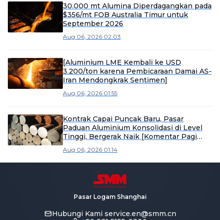
30.000 mt Alumina Diperdagangkan pada
$356/mt FOB Australia Timur untuk
September 2026
Aug 06, 2026 02:03
[Aluminium LME Kembali ke USD
3.200/ton karena Pembicaraan Damai AS-
Iran Mendongkrak Sentimen]
Aug 06, 2026 01:55
Kontrak Capai Puncak Baru, Pasar
Paduan Aluminium Konsolidasi di Level
Tinggi, Bergerak Naik [Komentar Pagi
Paduan Aluminium Cor SMM]
Aug 06, 2026 01:14
Pasar Logam Shanghai
Hubungi Kami
service.en@smm.cn