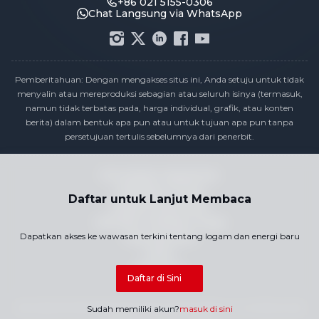
+86 021 5155-0306
Chat Langsung via WhatsApp
Pemberitahuan: Dengan mengakses situs ini, Anda setuju untuk tidak
menyalin atau mereproduksi sebagian atau seluruh isinya (termasuk,
namun tidak terbatas pada, harga individual, grafik, atau konten
berita) dalam bentuk apa pun atau untuk tujuan apa pun tanpa
persetujuan tertulis sebelumnya dari penerbit.
Pernyataan Kepatuhan
Kebijakan Privasi
Daftar untuk Lanjut Membaca
Syarat & Ketentuan
Kalender Publikasi Harga
Dapatkan akses ke wawasan terkini tentang logam dan energi baru
Hubungi Kami
Karier
Peta Situs
Daftar di Sini
Hak Cipta © 2026 SMM Information & Technology Co., Ltd. Semua hak
Sudah memiliki akun?
masuk di sini