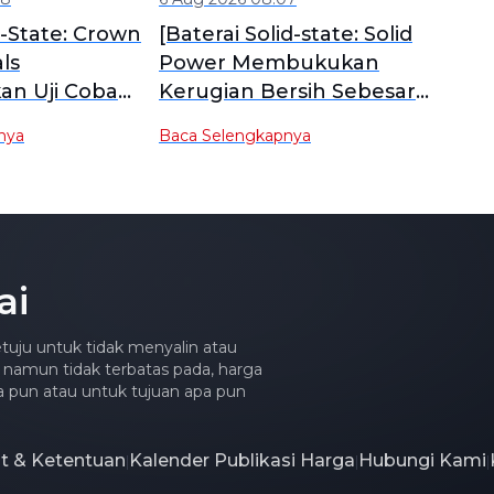
d-State: Crown
[Baterai Solid-state: Solid
ls
Power Membukukan
an Uji Coba
Kerugian Bersih Sebesar
n Film
$23,8 Juta pada Kuartal
nya
Baca Selengkapnya
lastik untuk
Kedua, dengan
d-State, dengan
Pembangunan Jalur
 Signifikan
Produksi Percobaan
anan Suhu
Elektrolit Berkelanjutan
Berjalan Sesuai Rencana]
ai
tuju untuk tidak menyalin atau
 namun tidak terbatas pada, harga
apa pun atau untuk tujuan apa pun
at & Ketentuan
Kalender Publikasi Harga
Hubungi Kami
|
|
|