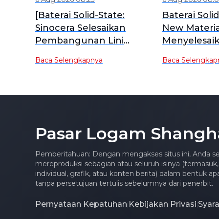
[Baterai Solid-State:
Baterai Soli
Sinocera Selesaikan
New Materia
Pembangunan Lini
Menyelesaik
Produksi Otomatis untuk
Sampel Klie
Baca Selengkapnya
Baca Selengkap
Elektrolit Padat Sulfida,
Aluminium-P
Kapasitas Produksi Massal
Baterai Soli
Awal Telah Terbentuk]
Peningkatan
pada Ketah
Tinggi
Pasar Logam Shangh
Pemberitahuan: Dengan mengakses situs ini, Anda se
mereproduksi sebagian atau seluruh isinya (termasuk,
individual, grafik, atau konten berita) dalam bentuk 
tanpa persetujuan tertulis sebelumnya dari penerbit.
Pernyataan Kepatuhan
Kebijakan Privasi
Syar
|
|