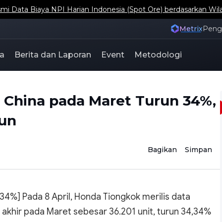
ta Biaya NPI Harian Indonesia (Spot Ore) berdasarkan Wil
Metrix
Pen
a
Berita dan Laporan
Event
Metodologi
 China pada Maret Turun 34%,
run
Bagikan
Simpan
4%] Pada 8 April, Honda Tiongkok merilis data
akhir pada Maret sebesar 36.201 unit, turun 34,34%