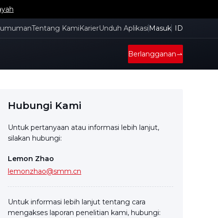
ayah
gumuman
Tentang Kami
Karier
Unduh Aplikasi
Masuk
ID
Berlangganan
Hubungi Kami
Untuk pertanyaan atau informasi lebih lanjut,
silakan hubungi:
Lemon Zhao
lemonzhao@smm.cn
Untuk informasi lebih lanjut tentang cara
mengakses laporan penelitian kami, hubungi: