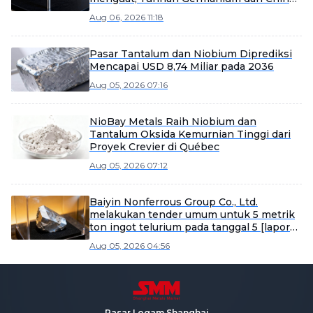
Tungsten High-Tech memimpin
Aug 06, 2026 11:18
kenaikan [SMM Flash]
Pasar Tantalum dan Niobium Diprediksi
Mencapai USD 8,74 Miliar pada 2036
Aug 05, 2026 07:16
NioBay Metals Raih Niobium dan
Tantalum Oksida Kemurnian Tinggi dari
Proyek Crevier di Québec
Aug 05, 2026 07:12
Baiyin Nonferrous Group Co., Ltd.
melakukan tender umum untuk 5 metrik
ton ingot telurium pada tanggal 5 [laporan
SMM]
Aug 05, 2026 04:56
Pasar Logam Shanghai