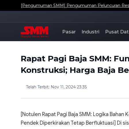
[Pengumuman SMM] Pengumuman Peluncuran Resmi Da
Pasar
Industri
Pusat Dat
Rapat Pagi Baja SMM: F
Konstruksi; Harga Baja B
Telah Terbit
:
Nov 11, 2024 23:35
[Notulen Rapat Pagi Baja SMM: Logika Bahan 
Pendek Diperkirakan Tetap Berfluktuasi] Di 