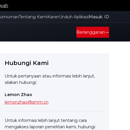
ayah
gumuman
Tentang Kami
Karier
Unduh Aplikasi
Masuk
ID
Berlangganan
Hubungi Kami
Untuk pertanyaan atau informasi lebih lanjut,
silakan hubungi:
Lemon Zhao
lemonzhao@smm.cn
Untuk informasi lebih lanjut tentang cara
mengakses laporan penelitian kami, hubungi: