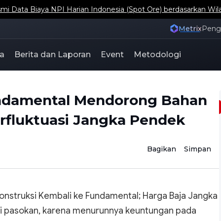
ta Biaya NPI Harian Indonesia (Spot Ore) berdasarkan Wil
Metrix
Pen
a
Berita dan Laporan
Event
Metodologi
undamental Mendorong Bahan
erfluktuasi Jangka Pendek
Bagikan
Simpan
Konstruksi Kembali ke Fundamental; Harga Baja Jangka
sisi pasokan, karena menurunnya keuntungan pada