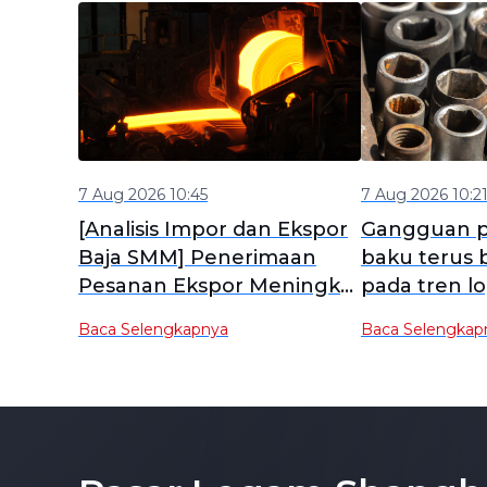
7 Aug 2026 10:45
7 Aug 2026 10:2
[Analisis Impor dan Ekspor
Gangguan pa
Baja SMM] Penerimaan
baku terus
Pesanan Ekspor Meningkat
pada tren l
pada Juli, Akankah Ekspor
[Laporan Mi
Baca Selengkapnya
Baca Selengkap
Baja Pulih pada Agustus?
Industri Ba