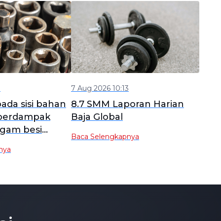
1
7 Aug 2026 10:13
da sisi bahan
8.7 SMM Laporan Harian
 berdampak
Baja Global
ogam besi
Baca Selengkapnya
ngguan Rantai
nya
ja SMM]