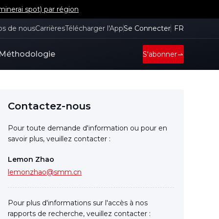
inerai spot) par région
os de nous
Carrières
Télécharger l'App
Se Connecter
FR
Méthodologie
S'abonner
Contactez-nous
Pour toute demande d'information ou pour en
savoir plus, veuillez contacter :
Lemon Zhao
lemonzhao@smm.cn
Pour plus d'informations sur l'accès à nos
rapports de recherche, veuillez contacter :