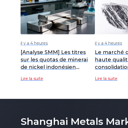
il y a 4 heures
il y a 4 heures
[Analyse SMM] Les titres
Le marché d
sur les quotas de minerai
haute qualit
de nickel indonésien
consolidatio
secouent les futures sur
fond de repri
Lire la suite
Lire la suite
l'inox chinois
de prudence
demande.
Shanghai Metals Mar