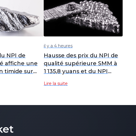
il y a 4 heures
u NPI de
Hausse des prix du NPI de
é affiche une
qualité supérieure SMM à
n timide sur
1 135,8 yuans et du NPI
se de l'offre et
indonésien FOB à 146,39
Lire la suite
 de la
dollars sur fond de
fluctuations du marché.
ket