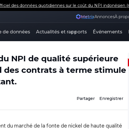
iel des données quotidiennes sur le coût du NPI indonésien (m
Metrix
Annonces
À prop
e de données
Actualités et rapports
Événements
u NPI de qualité supérieure
d des contrats à terme stimule
ant.
Partager
Enregistrer
ment du marché de la fonte de nickel de haute qualité