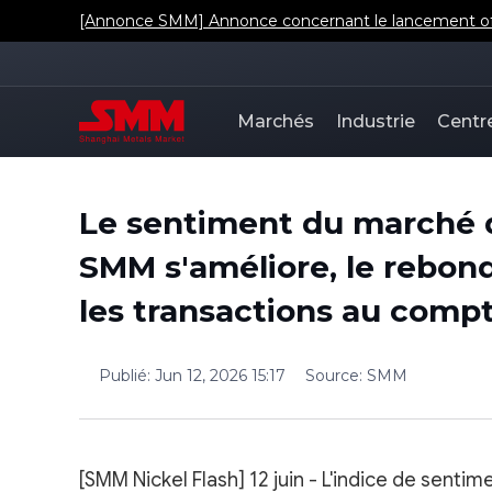
[Annonce SMM] Annonce concernant le lancement offic
Marchés
Industrie
Centr
Le sentiment du marché d
SMM s'améliore, le rebon
les transactions au compt
Publié
:
Jun 12, 2026 15:17
Source
:
SMM
[SMM Nickel Flash] 12 juin - L'indice de senti