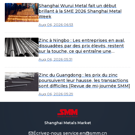
Shanghai Wurui Metal fait un début
brillant à la SME 2026 Shanghai Metal
Week
Aug 06, 2026 06:53
Zinc à Ningbo : Les entreprises en aval,
dissuadées par des prix élevés, restent
sur la touche, ce qui entraîne une
faiblesse des échanges de zinc au
Aug 06, 2026 05:31
comptant [Revue de mi-journée SMM]
Zinc du Guangdong : les prix du zinc
poursuivent leur hausse, les transactions
sont difficiles [Revue de mi-journée SMM]
Aug 06, 2026 05:29
Shanghai Metals Market
Écrivez-nous
service.en@smm.cn