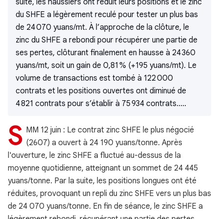
suite, les haussiers ont réduit leurs positions et le zinc
du SHFE a légèrement reculé pour tester un plus bas
de 24 070 yuans/mt. À l’approche de la clôture, le
zinc du SHFE a rebondi pour récupérer une partie de
ses pertes, clôturant finalement en hausse à 24 360
yuans/mt, soit un gain de 0,81 % (+195 yuans/mt). Le
volume de transactions est tombé à 122 000
contrats et les positions ouvertes ont diminué de
4 821 contrats pour s’établir à 75 934 contrats.....
S
MM 12 juin : Le contrat zinc SHFE le plus négocié
(2607) a ouvert à 24 190 yuans/tonne. Après
l'ouverture, le zinc SHFE a fluctué au-dessus de la
moyenne quotidienne, atteignant un sommet de 24 445
yuans/tonne. Par la suite, les positions longues ont été
réduites, provoquant un repli du zinc SHFE vers un plus bas
de 24 070 yuans/tonne. En fin de séance, le zinc SHFE a