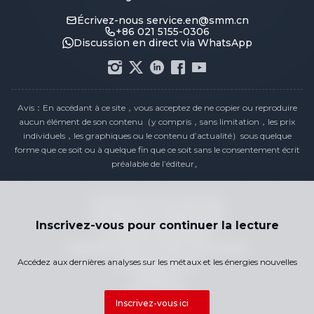
Écrivez-nous
service.en@smm.cn
+86 021 5155-0306
Discussion en direct via WhatsApp
Avis：En accédant à ce site，vous acceptez de ne copier ou reproduire
aucun élément de son contenu（y compris，sans limitation，les prix
individuels，les graphiques ou le contenu d’actualité）sous quelque
forme que ce soit ou à quelque fin que ce soit sans le consentement écrit
préalable de l’éditeur。
Déclaration de conformité
Politique de confidentialité
Inscrivez-vous pour continuer la lecture
Conditions générales
Calendrier des Prix des Jours Fériés
Accédez aux dernières analyses sur les métaux et les énergies nouvelles
Contactez-nous
Carrières
Plan du site
Inscrivez-vous ici