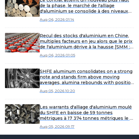
Le contrat atteint un nouveau plus haut
de la phase, le marché de l'alliage
d'aluminium se consolide à des niveaux
élevés et progresse lentement [SMM
Aug 06, 2026 01:14
Commentaire matinal sur l'alliage
d'aluminium moulé]
Recul des stocks d'aluminium en Chine,
multiples facteurs en jeu alors que le prix
de l'aluminium dérive à la hausse [SMM :
Notes de la réunion matinale sur
Aug 06, 2026 01:05
l'aluminium]
SHFE aluminum consolidates on a strong
note and stands firm above moving
averages, alumina rebounds with position
reduction and weakness eases [SMM
Aug 05, 2026 10:20
Aluminum Brief Review]
Les warrants d'alliage d'aluminium moulé
du SHFE en baisse de 59 tonnes
métriques à 17 374 tonnes métriques le 5
août
Aug 05, 2026 09:17