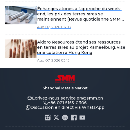
Échanges atones à l'approche du week-
end, les prix des terres rares se
maintiennent [Revue quotidienne SMM
des terres rares]
Aug 07, 2026 06:03
Aldoro Resources étend ses ressources
en terres rares au projet Kameelburg, vise
une cotation à Hong Kong
Aug 07, 2026 03:13
Shanghai Metals Market
Écrivez-nous
service.en@smm.cn
+86 021 5155-0306
Discussion en direct via WhatsApp