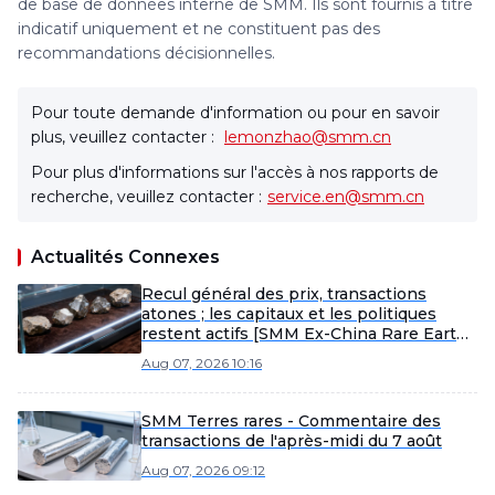
de base de données interne de SMM. Ils sont fournis à titre
indicatif uniquement et ne constituent pas des
recommandations décisionnelles.
Pour toute demande d'information ou pour en savoir
plus, veuillez contacter :
lemonzhao@smm.cn
Pour plus d'informations sur l'accès à nos rapports de
recherche, veuillez contacter :
service.en@smm.cn
Actualités Connexes
Recul général des prix, transactions
atones ; les capitaux et les politiques
restent actifs [SMM Ex-China Rare Earth
Weekly Review]
Aug 07, 2026 10:16
SMM Terres rares - Commentaire des
transactions de l'après-midi du 7 août
Aug 07, 2026 09:12