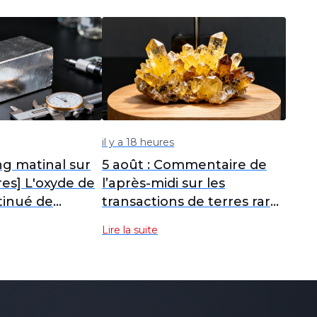
il y a 18 heures
ng matinal sur
5 août : Commentaire de
ares] L'oxyde de
l’après-midi sur les
tinué de
transactions de terres rares
es achats du soir
de SMM
Lire la suite
producteurs
 la confiance,
 rares
ourdes ont
vement à la