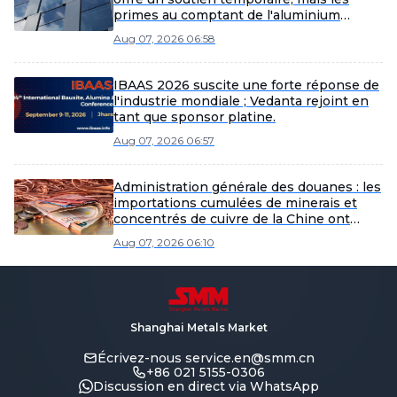
primes au comptant de l'aluminium
primaire en Asie restent faibles [Analyse
Aug 07, 2026 06:58
SMM]
IBAAS 2026 suscite une forte réponse de
l'industrie mondiale ; Vedanta rejoint en
tant que sponsor platine.
Aug 07, 2026 06:57
Administration générale des douanes : les
importations cumulées de minerais et
concentrés de cuivre de la Chine ont
chuté de 1,8 % en glissement annuel, de
Aug 07, 2026 06:10
janvier à juillet
Shanghai Metals Market
Écrivez-nous
service.en@smm.cn
+86 021 5155-0306
Discussion en direct via WhatsApp