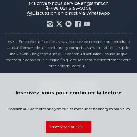
Écrivez-nous
service.en@smm.cn
+86 021 5155-0306
Discussion en direct via WhatsApp
Avis：En accédant à ce site，vous acceptez de ne copier ou reproduire
aucun élément de son contenu（y compris，sans limitation，les prix
individuels，les graphiques ou le contenu d’actualité）sous quelque
forme que ce soit ou à quelque fin que ce soit sans le consentement écrit
préalable de l’éditeur。
Déclaration de conformité
Politique de confidentialité
Inscrivez-vous pour continuer la lecture
Conditions générales
Calendrier des Prix des Jours Fériés
Accédez aux dernières analyses sur les métaux et les énergies nouvelles
Contactez-nous
Carrières
Plan du site
Inscrivez-vous ici