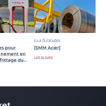
il y a 15 minutes
es pour
[SMM Acier]
onnement en
Lire la suite
frittage du
 semi-coke du
injection par
nadium en
ket