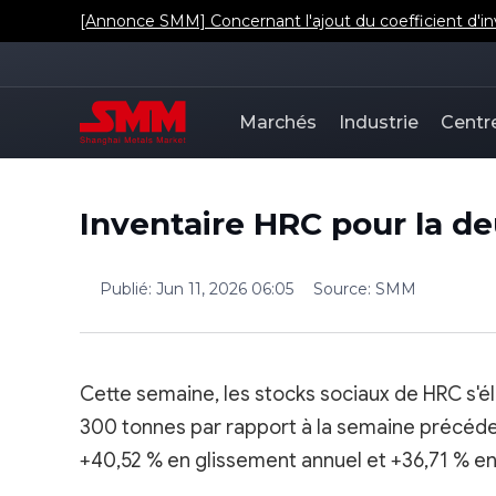
[Annonce SMM] Concernant l'ajout du coefficient d'in
Marchés
Industrie
Centr
Inventaire HRC pour la d
Publié
:
Jun 11, 2026 06:05
Source
:
SMM
Cette semaine, les stocks sociaux de HRC s'él
300 tonnes par rapport à la semaine précéde
+40,52 % en glissement annuel et +36,71 % en 