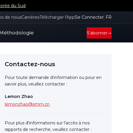
Corée du Sud
os de nous
Carrières
Télécharger l'App
Se Connecter
FR
Méthodologie
S'abonner
Contactez-nous
Pour toute demande d'information ou pour en
savoir plus, veuillez contacter :
Lemon Zhao
lemonzhao@smm.cn
Pour plus d'informations sur l'accès à nos
rapports de recherche, veuillez contacter :