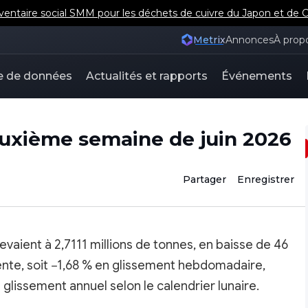
ventaire social SMM pour les déchets de cuivre du Japon et de 
Metrix
Annonces
À prop
e de données
Actualités et rapports
Événements
euxième semaine de juin 2026
Partager
Enregistrer
evaient à 2,7111 millions de tonnes, en baisse de 46
nte, soit −1,68 % en glissement hebdomadaire,
glissement annuel selon le calendrier lunaire.