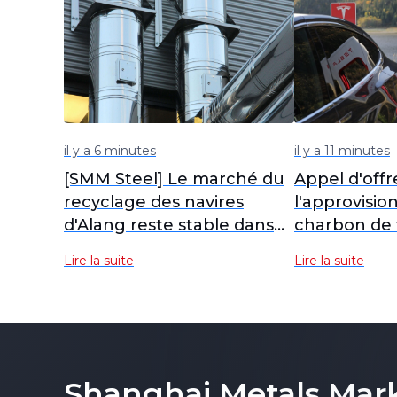
il y a 6 minutes
il y a 11 minutes
[SMM Steel] Le marché du
Appel d'offr
recyclage des navires
l'approvisi
d'Alang reste stable dans
charbon de 
un contexte de faible
Gansu et en
Lire la suite
Lire la suite
demande.
Gansu pour 
Pangang Va
août 2026
Shanghai Metals Mar