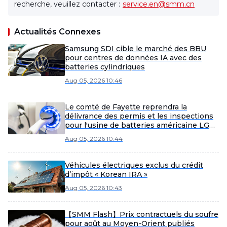
recherche, veuillez contacter :
service.en@smm.cn
Actualités Connexes
Samsung SDI cible le marché des BBU
pour centres de données IA avec des
batteries cylindriques
Aug 05, 2026 10:46
Le comté de Fayette reprendra la
délivrance des permis et les inspections
pour l'usine de batteries américaine LG
Energy Solution-Honda.
Aug 05, 2026 10:44
Véhicules électriques exclus du crédit
d’impôt « Korean IRA »
Aug 05, 2026 10:43
【SMM Flash】Prix contractuels du soufre
pour août au Moyen-Orient publiés