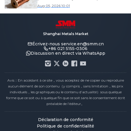
Aug 05, 2026 10:01
Shanghai Metals Market
Écrivez-nous
service.en@smm.cn
+86 021 5155-0306
Discussion en direct via WhatsApp
Avis：En accédant à ce site，vous acceptez de ne copier ou reproduire
aucun élément de son contenu（y compris，sans limitation，les prix
individuels，les graphiques ou le contenu d’actualité）sous quelque
forme que ce soit ou à quelque fin que ce soit sans le consentement écrit
préalable de l’éditeur。
Déclaration de conformité
Politique de confidentialité