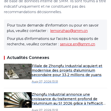
de base de données interne de SMM. Ils sont fournis à titre
indicatif uniquement et ne constituent pas des
recommandations décisionnelles.
Pour toute demande d'information ou pour en savoir
plus, veuillez contacter :
lemonzhao@smm.cn
Pour plus d'informations sur l'accès à nos rapports de
recherche, veuillez contacter :
service.en@smm.cn
Actualités Connexes
Filiale de Zhongfu Industrial acquiert et
modernise des projets d'aluminium
secondaire pour 33,2 millions de yuans
Aug 07, 2026 13:51
Zhongfu Industrial annonce une
croissance du traitement profond de
l'aluminium au S1 2026 grâce à l'efficacité
et à l'expansion du marché
Aug 07, 2026 13:51