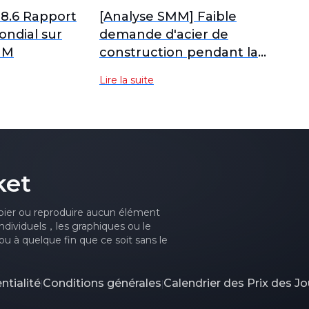
 8.6 Rapport
[Analyse SMM] Faible
ondial sur
demande d'acier de
SMM
construction pendant la
basse saison
Lire la suite
ket
ier ou reproduire aucun élément
ndividuels，les graphiques ou le
u à quelque fin que ce soit sans le
ntialité
Conditions générales
Calendrier des Prix des Jo
|
|