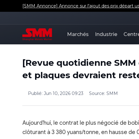
[SMM Annonce] Annonce sur l'ajout des prix départ u
Marchés
Industrie
Centr
[Revue quotidienne SMM d
et plaques devraient rest
Publié
:
Jun 10, 2026 09:23
Source
:
SMM
Aujourd'hui, le contrat le plus négocié de bob
clôturant à 3 380 yuans/tonne, en hausse de 0