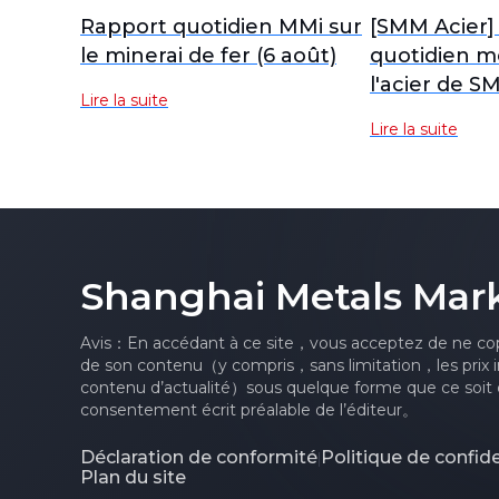
Rapport quotidien MMi sur
[SMM Acier]
le minerai de fer (6 août)
quotidien m
l'acier de 
Lire la suite
Lire la suite
Shanghai Metals Mar
Avis：En accédant à ce site，vous acceptez de ne cop
de son contenu（y compris，sans limitation，les prix i
contenu d’actualité）sous quelque forme que ce soit o
consentement écrit préalable de l’éditeur。
Déclaration de conformité
Politique de confide
|
Plan du site