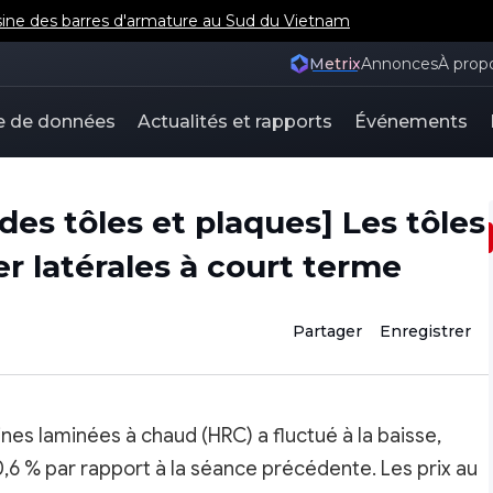
sine des barres d'armature au Sud du Vietnam
Metrix
Annonces
À prop
e de données
Actualités et rapports
Événements
es tôles et plaques] Les tôles
er latérales à court terme
Partager
Enregistrer
ines laminées à chaud (HRC) a fluctué à la baisse,
,6 % par rapport à la séance précédente. Les prix au