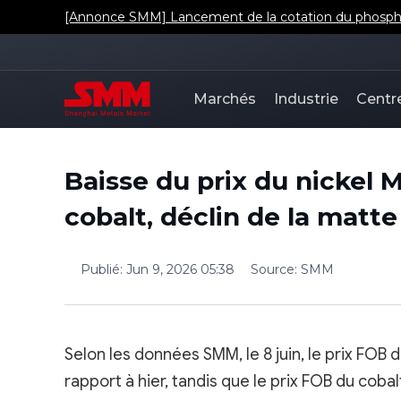
[Annonce SMM] Lancement de la cotation du phosphat
Marchés
Industrie
Centr
Baisse du prix du nickel 
cobalt, déclin de la matt
Publié
:
Jun 9, 2026 05:38
Source
:
SMM
Selon les données SMM, le 8 juin, le prix FOB 
rapport à hier, tandis que le prix FOB du cob