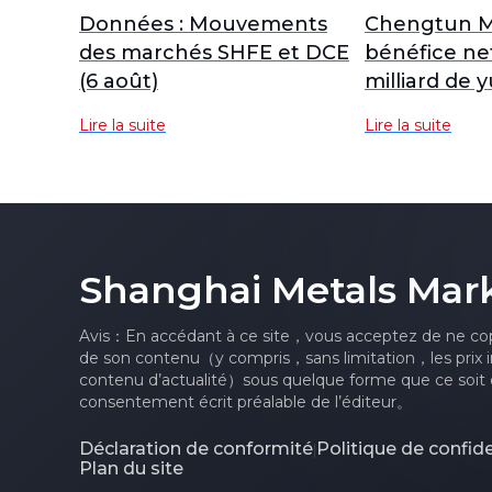
Données : Mouvements
Chengtun Mi
des marchés SHFE et DCE
bénéfice net
(6 août)
milliard de 
hausse de 7
Lire la suite
Lire la suite
an
Shanghai Metals Mar
Avis：En accédant à ce site，vous acceptez de ne cop
de son contenu（y compris，sans limitation，les prix i
contenu d’actualité）sous quelque forme que ce soit o
consentement écrit préalable de l’éditeur。
Déclaration de conformité
Politique de confide
|
Plan du site