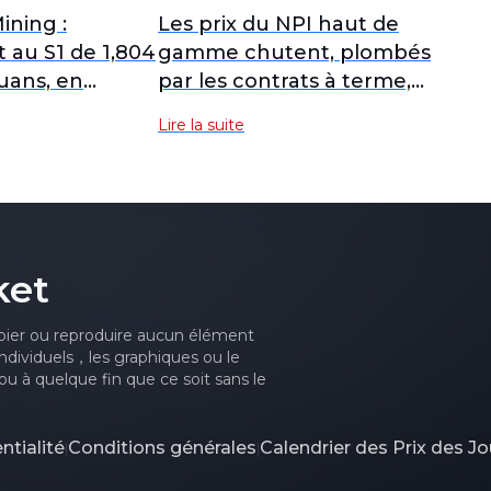
ning :
Les prix du NPI haut de
 au S1 de 1,804
gamme chutent, plombés
yuans, en
par les contrats à terme,
1,37 % sur un
les acheteurs en aval
Lire la suite
maintenant une approche
de prix bas.
ket
ier ou reproduire aucun élément
ndividuels，les graphiques ou le
u à quelque fin que ce soit sans le
ntialité
Conditions générales
Calendrier des Prix des Jo
|
|