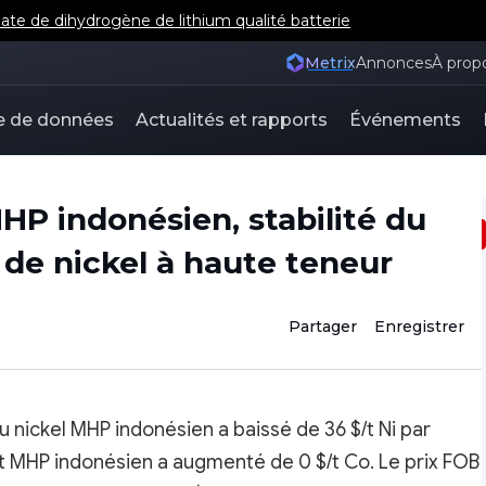
e de dihydrogène de lithium qualité batterie
Metrix
Annonces
À prop
e de données
Actualités et rapports
Événements
MHP indonésien, stabilité du
e de nickel à haute teneur
Partager
Enregistrer
du nickel MHP indonésien a baissé de 36 $/t Ni par
alt MHP indonésien a augmenté de 0 $/t Co. Le prix FOB