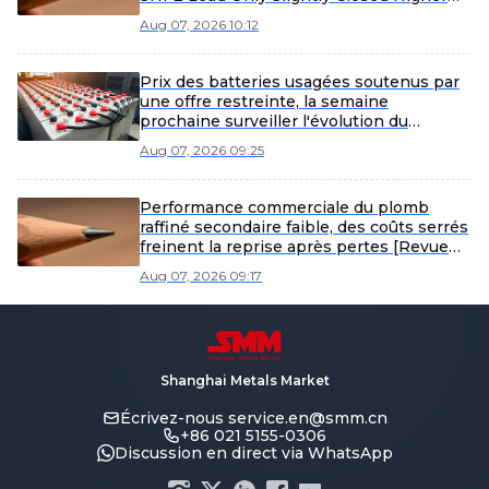
Today [Lead Futures Brief]
Aug 07, 2026 10:12
Prix des batteries usagées soutenus par
une offre restreinte, la semaine
prochaine surveiller l'évolution du
sentiment d'achat des fonderies [SMM
Aug 07, 2026 09:25
Scrap Battery Weekly Review]
Performance commerciale du plomb
raffiné secondaire faible, des coûts serrés
freinent la reprise après pertes [Revue
hebdomadaire SMM du plomb raffiné
Aug 07, 2026 09:17
secondaire]
Shanghai Metals Market
Écrivez-nous
service.en@smm.cn
+86 021 5155-0306
Discussion en direct via WhatsApp