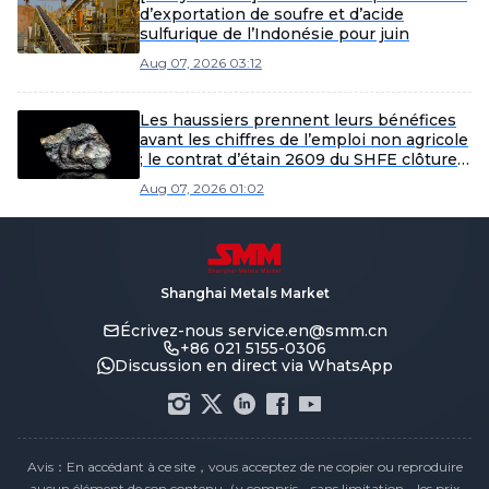
d’exportation de soufre et d’acide
sulfurique de l’Indonésie pour juin
Aug 07, 2026 03:12
Les haussiers prennent leurs bénéfices
avant les chiffres de l’emploi non agricole
; le contrat d’étain 2609 du SHFE clôture
la séance de nuit à 431 080 yuans la
Aug 07, 2026 01:02
tonne [Rapport matinal de SMM sur
l’étain]
Shanghai Metals Market
Écrivez-nous
service.en@smm.cn
+86 021 5155-0306
Discussion en direct via WhatsApp
Avis：En accédant à ce site，vous acceptez de ne copier ou reproduire
aucun élément de son contenu（y compris，sans limitation，les prix