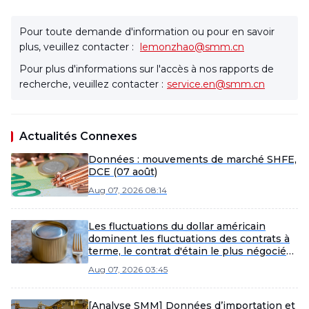
Pour toute demande d'information ou pour en savoir
plus, veuillez contacter :
lemonzhao@smm.cn
Pour plus d'informations sur l'accès à nos rapports de
recherche, veuillez contacter :
service.en@smm.cn
Actualités Connexes
Données : mouvements de marché SHFE,
DCE (07 août)
Aug 07, 2026 08:14
Les fluctuations du dollar américain
dominent les fluctuations des contrats à
terme, le contrat d'étain le plus négocié
du SHFE se consolide dans la matinée
Aug 07, 2026 03:45
[Revue de midi de l'étain SMM]
[Analyse SMM] Données d’importation et