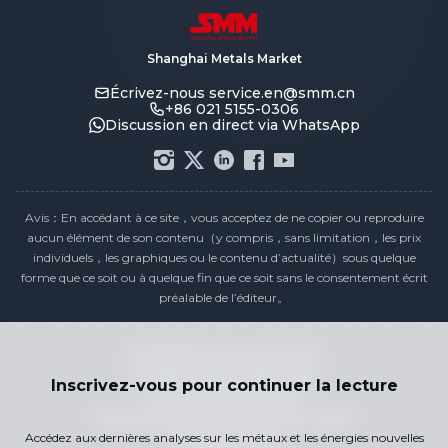
Shanghai Metals Market
Écrivez-nous
service.en@smm.cn
+86 021 5155-0306
Discussion en direct via WhatsApp
Avis：En accédant à ce site，vous acceptez de ne copier ou reproduire
aucun élément de son contenu（y compris，sans limitation，les prix
individuels，les graphiques ou le contenu d’actualité）sous quelque
forme que ce soit ou à quelque fin que ce soit sans le consentement écrit
préalable de l’éditeur。
Déclaration de conformité
Politique de confidentialité
Inscrivez-vous pour continuer la lecture
Conditions générales
Calendrier des Prix des Jours Fériés
Accédez aux dernières analyses sur les métaux et les énergies nouvelles
Contactez-nous