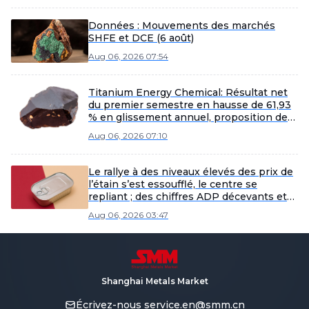
Données : Mouvements des marchés
SHFE et DCE (6 août)
Aug 06, 2026 07:54
Titanium Energy Chemical: Résultat net
du premier semestre en hausse de 61,93
% en glissement annuel, proposition de
dividende de 0,2 yuan pour 10 actions
Aug 06, 2026 07:10
Le rallye à des niveaux élevés des prix de
l’étain s’est essoufflé, le centre se
repliant ; des chiffres ADP décevants et
une demande atone ont limité le
Aug 06, 2026 03:47
potentiel de hausse [Revue de midi SMM
sur l’étain]
Shanghai Metals Market
Écrivez-nous
service.en@smm.cn