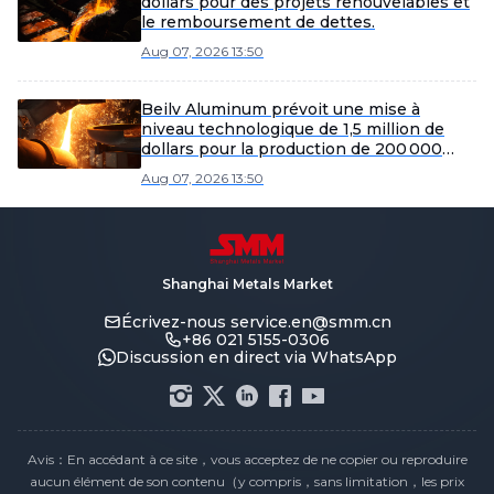
dollars pour des projets renouvelables et
le remboursement de dettes.
Aug 07, 2026 13:50
Beilv Aluminum prévoit une mise à
niveau technologique de 1,5 million de
dollars pour la production de 200 000
tonnes d'alliages légers dans le comté de
Aug 07, 2026 13:50
Yangxin.
Shanghai Metals Market
Écrivez-nous
service.en@smm.cn
+86 021 5155-0306
Discussion en direct via WhatsApp
Avis：En accédant à ce site，vous acceptez de ne copier ou reproduire
aucun élément de son contenu（y compris，sans limitation，les prix