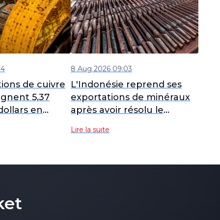
04
8 Aug 2026 09:03
ions de cuivre
L'Indonésie reprend ses
eignent 5,37
exportations de minéraux
dollars en
après avoir résolu le
cédent
problème de détection des
Lire la suite
 en dessous
terres rares.
s
ket