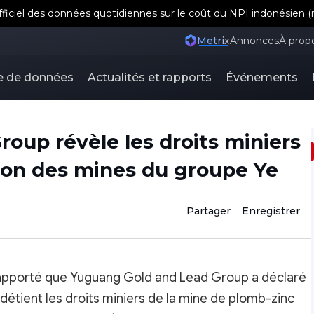
iel des données quotidiennes sur le coût du NPI indonésien (m
Metrix
Annonces
À prop
e de données
Actualités et rapports
Événements
oup révèle les droits miniers
tion des mines du groupe Ye
Partager
Enregistrer
é rapporté que Yuguang Gold and Lead Group a déclaré
détient les droits miniers de la mine de plomb-zinc