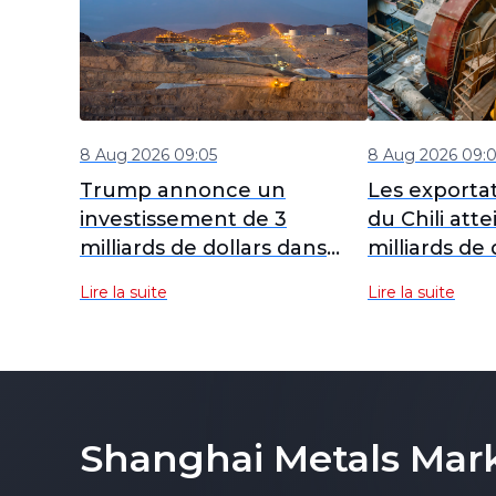
8 Aug 2026 09:05
8 Aug 2026 09:
Trump annonce un
Les exportat
investissement de 3
du Chili att
milliards de dollars dans
milliards de 
des projets de minéraux
juillet, l'ex
Lire la suite
Lire la suite
critiques et de batteries
commercial
pour la sécurité nationale
des attente
des États-Unis.
Shanghai Metals Mar