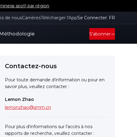
inerai spot) par région
os de nous
Carrières
Télécharger l'App
Se Connecter
FR
Méthodologie
S'abonner
Contactez-nous
Pour toute demande d'information ou pour en
savoir plus, veuillez contacter :
Lemon Zhao
lemonzhao@smm.cn
Pour plus d'informations sur l'accès à nos
rapports de recherche, veuillez contacter :