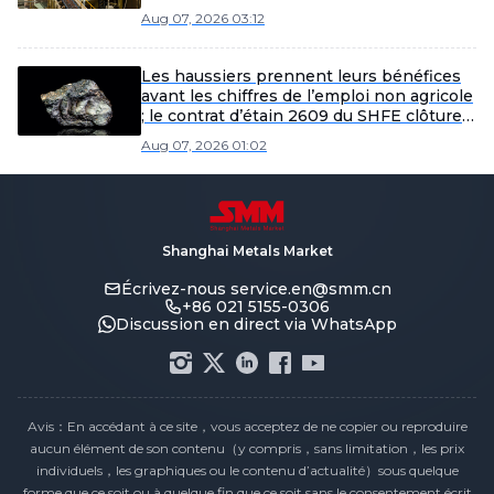
Aug 07, 2026 03:12
Les haussiers prennent leurs bénéfices
avant les chiffres de l’emploi non agricole
; le contrat d’étain 2609 du SHFE clôture
la séance de nuit à 431 080 yuans la
Aug 07, 2026 01:02
tonne [Rapport matinal de SMM sur
l’étain]
Shanghai Metals Market
Écrivez-nous
service.en@smm.cn
+86 021 5155-0306
Discussion en direct via WhatsApp
Avis：En accédant à ce site，vous acceptez de ne copier ou reproduire
aucun élément de son contenu（y compris，sans limitation，les prix
individuels，les graphiques ou le contenu d’actualité）sous quelque
forme que ce soit ou à quelque fin que ce soit sans le consentement écrit