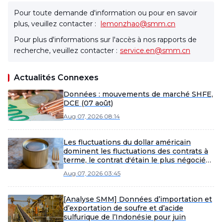
Pour toute demande d'information ou pour en savoir
plus, veuillez contacter :
lemonzhao@smm.cn
Pour plus d'informations sur l'accès à nos rapports de
recherche, veuillez contacter :
service.en@smm.cn
Actualités Connexes
Données : mouvements de marché SHFE,
DCE (07 août)
Aug 07, 2026 08:14
Les fluctuations du dollar américain
dominent les fluctuations des contrats à
terme, le contrat d'étain le plus négocié
du SHFE se consolide dans la matinée
Aug 07, 2026 03:45
[Revue de midi de l'étain SMM]
[Analyse SMM] Données d’importation et
d’exportation de soufre et d’acide
sulfurique de l’Indonésie pour juin