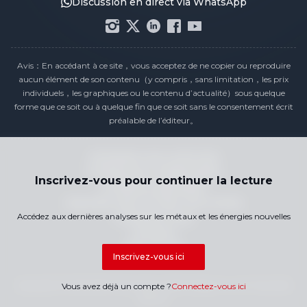
Discussion en direct via WhatsApp
Avis：En accédant à ce site，vous acceptez de ne copier ou reproduire
aucun élément de son contenu（y compris，sans limitation，les prix
individuels，les graphiques ou le contenu d’actualité）sous quelque
forme que ce soit ou à quelque fin que ce soit sans le consentement écrit
préalable de l’éditeur。
Déclaration de conformité
Politique de confidentialité
Inscrivez-vous pour continuer la lecture
Conditions générales
Calendrier des Prix des Jours Fériés
Accédez aux dernières analyses sur les métaux et les énergies nouvelles
Contactez-nous
Carrières
Plan du site
Inscrivez-vous ici
Copyright © 2026 SMM Information & Technology Co., Ltd. Tous droits
Vous avez déjà un compte ?
Connectez-vous ici
réservés.