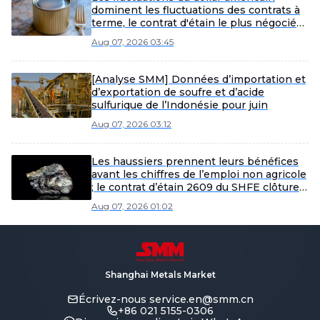
dominent les fluctuations des contrats à
terme, le contrat d'étain le plus négocié
du SHFE se consolide dans la matinée
Aug 07, 2026 03:45
[Revue de midi de l'étain SMM]
[Analyse SMM] Données d’importation et
d’exportation de soufre et d’acide
sulfurique de l’Indonésie pour juin
Aug 07, 2026 03:12
Les haussiers prennent leurs bénéfices
avant les chiffres de l’emploi non agricole
; le contrat d’étain 2609 du SHFE clôture
la séance de nuit à 431 080 yuans la
Aug 07, 2026 01:02
tonne [Rapport matinal de SMM sur
l’étain]
Shanghai Metals Market
Écrivez-nous
service.en@smm.cn
+86 021 5155-0306