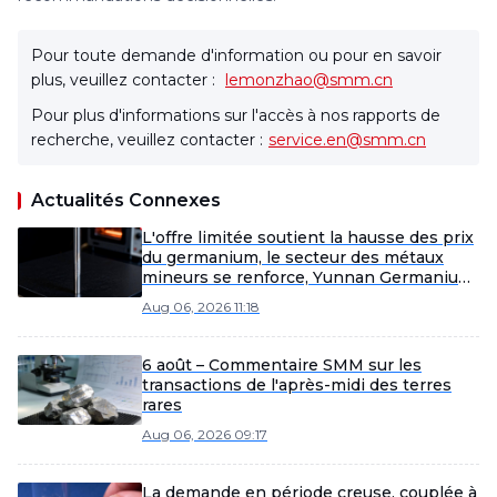
Pour toute demande d'information ou pour en savoir
plus, veuillez contacter :
lemonzhao@smm.cn
Pour plus d'informations sur l'accès à nos rapports de
recherche, veuillez contacter :
service.en@smm.cn
Actualités Connexes
L'offre limitée soutient la hausse des prix
du germanium, le secteur des métaux
mineurs se renforce, Yunnan Germanium
et China Tungsten High-Tech mènent les
Aug 06, 2026 11:18
gains [SMM Flash]
6 août – Commentaire SMM sur les
transactions de l'après-midi des terres
rares
Aug 06, 2026 09:17
La demande en période creuse, couplée à