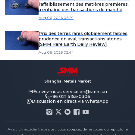
l'affaiblissement des matières premières,
a entraîné des transactions de marché
atones et un recul généralisé des prix
Aug 06, 2026 06:29
[SMM Rare Earth Weekly Review]
Prix des terres rares globalement faibles,
prudence en aval, transactions atones
[SMM Rare Earth Daily Review]
Aug 06, 2026 05:44
Shanghai Metals Market
Écrivez-nous
service.en@smm.cn
+86 021 5155-0306
Discussion en direct via WhatsApp
Avis：En accédant à ce site，vous acceptez de ne copier ou reproduire