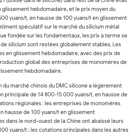
1 (utilisé dans le silicone) dans l'est de la Chine était
n glissement hebdomadaire, et le prix moyen du
9 500 yuans/t, en hausse de 100 yuans/t en glissement
timent spéculatif sur le marché du silicium métal
gique fondée sur les fondamentaux, les prix à terme se
s de silicium sont restées globalement stables. Les
les en glissement hebdomadaire, avec des prix de
 production global des entreprises de monomères de
glissement hebdomadaire.
on du marché chinois du DMC silicone a légèrement
n principale de 14 800-15 000 yuans/t, en hausse de
tions régionales : les entreprises de monomères
en hausse de 100 yuans/t en glissement
 dans le nord-ouest de la Chine ont abaissé leurs
100 yuans/t ; les cotations principales dans les autres