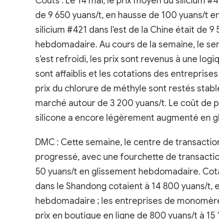
Coûts : Le 14 mai, le prix moyen du silicium #42
de 9 650 yuans/t, en hausse de 100 yuans/t e
silicium #421 dans l'est de la Chine était de 
hebdomadaire. Au cours de la semaine, le sen
s'est refroidi, les prix sont revenus à une lo
sont affaiblis et les cotations des entreprise
prix du chlorure de méthyle sont restés stab
marché autour de 3 200 yuans/t. Le coût de
silicone a encore légèrement augmenté en 
DMC : Cette semaine, le centre de transacti
progressé, avec une fourchette de transactio
50 yuans/t en glissement hebdomadaire. Cota
dans le Shandong cotaient à 14 800 yuans/t, 
hebdomadaire ; les entreprises de monomères
prix en boutique en ligne de 800 yuans/t à 15 