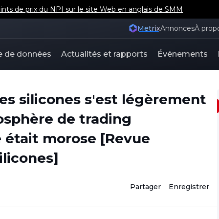
nts de prix du NPI sur le site Web en anglais de SMM
Metrix
Annonces
À prop
e de données
Actualités et rapports
Événements
des silicones s'est légèrement
mosphère de trading
était morose [Revue
licones]
Partager
Enregistrer