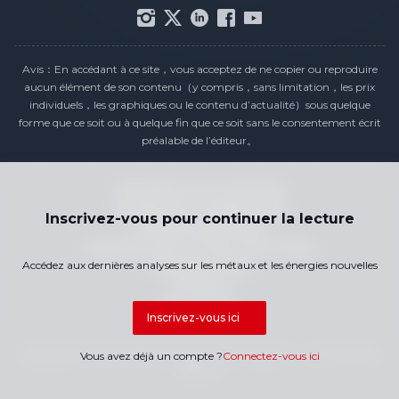
Avis：En accédant à ce site，vous acceptez de ne copier ou reproduire
aucun élément de son contenu（y compris，sans limitation，les prix
individuels，les graphiques ou le contenu d’actualité）sous quelque
forme que ce soit ou à quelque fin que ce soit sans le consentement écrit
préalable de l’éditeur。
Déclaration de conformité
Politique de confidentialité
Inscrivez-vous pour continuer la lecture
Conditions générales
Calendrier des Prix des Jours Fériés
Accédez aux dernières analyses sur les métaux et les énergies nouvelles
Contactez-nous
Carrières
Plan du site
Inscrivez-vous ici
Copyright © 2026 SMM Information & Technology Co., Ltd. Tous droits
Vous avez déjà un compte ?
Connectez-vous ici
réservés.