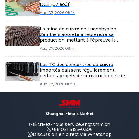
DCE (07 août)
Aug 07, 2026 08:14
La mine de cuivre de Luanshya en
Zambie s'apprête à reprendre sa
production, mettant à l'épreuve la
stratégie d'expansion du cuivre du pays.
Aug 07, 2026 08:14
Les TC des concentrés de cuivre
importés baissent régulièrement,
certains projets de construction et de
développement à El Teniente, la plus
Aug 07, 2026 06:59
grande mine de cuivre souterraine du
monde, sont suspendus [Revue
hebdomadaire SMM du concentré de
cuivre au comptant]
Shanghai Metals Market
Écrivez-nous
service.en@smm.cn
+86 021 5155-0306
Discussion en direct via WhatsApp